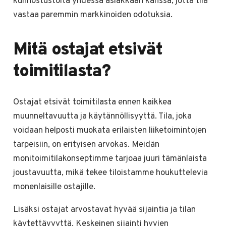
kunnostustöitä yhdessä asiakkaan kanssa, jotta tila
vastaa paremmin markkinoiden odotuksia.
Mitä ostajat etsivät
toimitilasta?
Ostajat etsivät toimitilasta ennen kaikkea
muunneltavuutta ja käytännöllisyyttä. Tila, joka
voidaan helposti muokata erilaisten liiketoimintojen
tarpeisiin, on erityisen arvokas. Meidän
monitoimitilakonseptimme tarjoaa juuri tämänlaista
joustavuutta, mikä tekee tiloistamme houkuttelevia
monenlaisille ostajille.
Lisäksi ostajat arvostavat hyvää sijaintia ja tilan
käytettävyyttä. Keskeinen sijainti hyvien