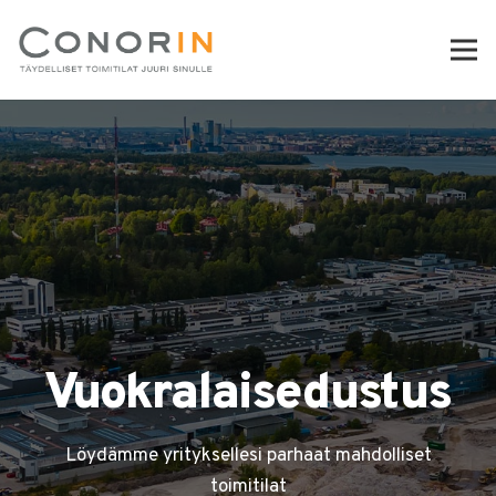
Vuokralaisedustus
Löydämme yrityksellesi parhaat mahdolliset
toimitilat