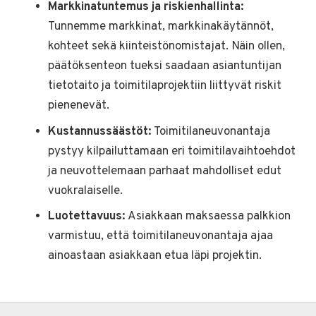
Markkinatuntemus ja riskienhallinta:
Tunnemme markkinat, markkinakäytännöt,
kohteet sekä kiinteistönomistajat. Näin ollen,
päätöksenteon tueksi saadaan asiantuntijan
tietotaito ja toimitilaprojektiin liittyvät riskit
pienenevät.
Kustannussäästöt:
Toimitilaneuvonantaja
pystyy kilpailuttamaan eri toimitilavaihtoehdot
ja neuvottelemaan parhaat mahdolliset edut
vuokralaiselle.
Luotettavuus:
Asiakkaan maksaessa palkkion
varmistuu, että toimitilaneuvonantaja ajaa
ainoastaan asiakkaan etua läpi projektin.