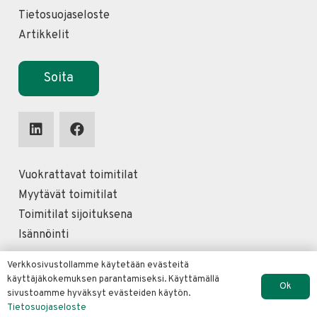
Tietosuojaseloste
Artikkelit
Soita
Vuokrattavat toimitilat
Myytävät toimitilat
Toimitilat sijoituksena
Isännöinti
Vuokrattavat toimitilat Helsinki
Verkkosivustollamme käytetään evästeitä
käyttäjäkokemuksen parantamiseksi. Käyttämällä
Vuokrattavat toimitilat Espoo
Ok
sivustoamme hyväksyt evästeiden käytön.
Vuokrattavat toimitilat Vantaa
Tietosuojaseloste