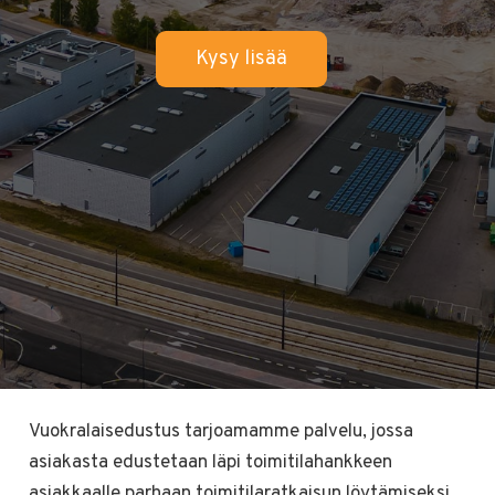
Kysy lisää
Vuokralaisedustus tarjoamamme palvelu, jossa
asiakasta edustetaan läpi toimitilahankkeen
asiakkaalle parhaan toimitilaratkaisun löytämiseksi.