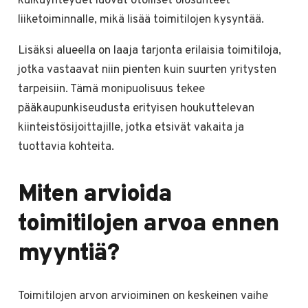
kulkuyhteydet luovat otolliset olosuhteet
liiketoiminnalle, mikä lisää toimitilojen kysyntää.
Lisäksi alueella on laaja tarjonta erilaisia toimitiloja,
jotka vastaavat niin pienten kuin suurten yritysten
tarpeisiin. Tämä monipuolisuus tekee
pääkaupunkiseudusta erityisen houkuttelevan
kiinteistösijoittajille, jotka etsivät vakaita ja
tuottavia kohteita.
Miten arvioida
toimitilojen arvoa ennen
myyntiä?
Toimitilojen arvon arvioiminen on keskeinen vaihe