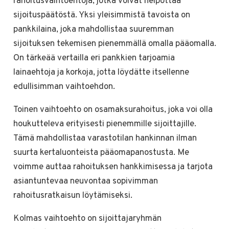
rahoitusvaihtoehtoja, jotka voivat helpottaa
sijoituspäätöstä. Yksi yleisimmistä tavoista on
pankkilaina, joka mahdollistaa suuremman
sijoituksen tekemisen pienemmällä omalla pääomalla.
On tärkeää vertailla eri pankkien tarjoamia
lainaehtoja ja korkoja, jotta löydätte itsellenne
edullisimman vaihtoehdon.
Toinen vaihtoehto on osamaksurahoitus, joka voi olla
houkutteleva erityisesti pienemmille sijoittajille.
Tämä mahdollistaa varastotilan hankinnan ilman
suurta kertaluonteista pääomapanostusta. Me
voimme auttaa rahoituksen hankkimisessa ja tarjota
asiantuntevaa neuvontaa sopivimman
rahoitusratkaisun löytämiseksi.
Kolmas vaihtoehto on sijoittajaryhmän