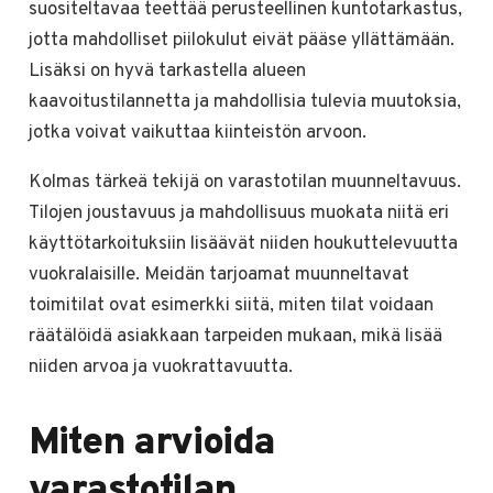
suositeltavaa teettää perusteellinen kuntotarkastus,
jotta mahdolliset piilokulut eivät pääse yllättämään.
Lisäksi on hyvä tarkastella alueen
kaavoitustilannetta ja mahdollisia tulevia muutoksia,
jotka voivat vaikuttaa kiinteistön arvoon.
Kolmas tärkeä tekijä on varastotilan muunneltavuus.
Tilojen joustavuus ja mahdollisuus muokata niitä eri
käyttötarkoituksiin lisäävät niiden houkuttelevuutta
vuokralaisille. Meidän tarjoamat muunneltavat
toimitilat ovat esimerkki siitä, miten tilat voidaan
räätälöidä asiakkaan tarpeiden mukaan, mikä lisää
niiden arvoa ja vuokrattavuutta.
Miten arvioida
varastotilan