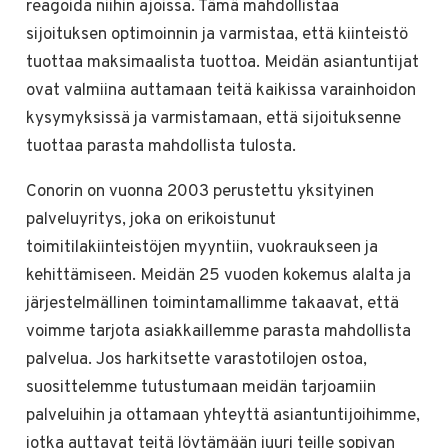
reagoida niihin ajoissa. Tämä mahdollistaa
sijoituksen optimoinnin ja varmistaa, että kiinteistö
tuottaa maksimaalista tuottoa. Meidän asiantuntijat
ovat valmiina auttamaan teitä kaikissa varainhoidon
kysymyksissä ja varmistamaan, että sijoituksenne
tuottaa parasta mahdollista tulosta.
Conorin on vuonna 2003 perustettu yksityinen
palveluyritys, joka on erikoistunut
toimitilakiinteistöjen myyntiin, vuokraukseen ja
kehittämiseen. Meidän 25 vuoden kokemus alalta ja
järjestelmällinen toimintamallimme takaavat, että
voimme tarjota asiakkaillemme parasta mahdollista
palvelua. Jos harkitsette varastotilojen ostoa,
suosittelemme tutustumaan meidän tarjoamiin
palveluihin ja ottamaan yhteyttä asiantuntijoihimme,
jotka auttavat teitä löytämään juuri teille sopivan