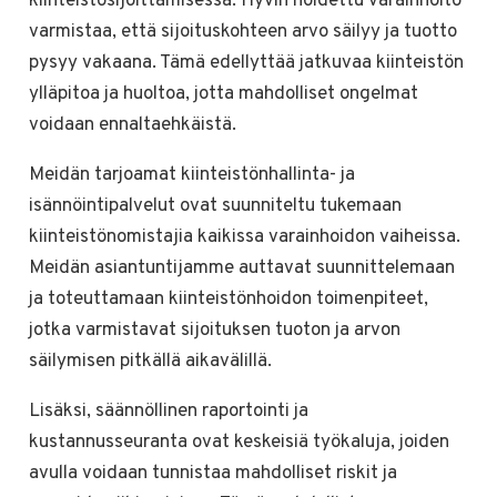
kiinteistösijoittamisessa. Hyvin hoidettu varainhoito
varmistaa, että sijoituskohteen arvo säilyy ja tuotto
pysyy vakaana. Tämä edellyttää jatkuvaa kiinteistön
ylläpitoa ja huoltoa, jotta mahdolliset ongelmat
voidaan ennaltaehkäistä.
Meidän tarjoamat kiinteistönhallinta- ja
isännöintipalvelut ovat suunniteltu tukemaan
kiinteistönomistajia kaikissa varainhoidon vaiheissa.
Meidän asiantuntijamme auttavat suunnittelemaan
ja toteuttamaan kiinteistönhoidon toimenpiteet,
jotka varmistavat sijoituksen tuoton ja arvon
säilymisen pitkällä aikavälillä.
Lisäksi, säännöllinen raportointi ja
kustannusseuranta ovat keskeisiä työkaluja, joiden
avulla voidaan tunnistaa mahdolliset riskit ja