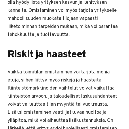
olla hyödyllistä yrityksen kasvun ja kehityksen
kannalta. Omistaminen voi myös tarjota yritykselle
mahdollisuuden muokata tilojaan vapaasti
liiketoiminnan tarpeiden mukaan, mikä voi parantaa
tehokkuutta ja tuottavuutta.
Riskit ja haasteet
Vaikka toimitilan omistaminen voi tarjota monia
etuja, siihen liittyy myös riskejä ja haasteita.
Kiinteistömarkkinoiden vaihtelut voivat vaikuttaa
kiinteistön arvoon, ja taloudelliset laskusuhdanteet
voivat vaikeuttaa tilan myyntiä tai vuokrausta.
Lisäksi omistaminen vaatii jatkuvaa huoltoa ja
ylläpitoa, mikä voi aiheuttaa lisäkustannuksia. On
tärkeää, että yritys arvioi huolellisesti omistamisen