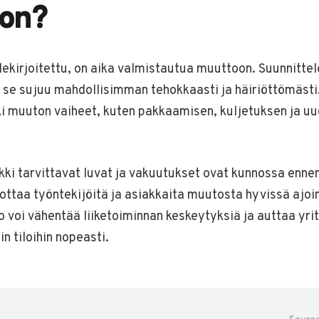
on?
lekirjoitettu, on aika valmistautua muuttoon. Suunnitte
ta se sujuu mahdollisimman tehokkaasti ja häiriöttömästi
ki muuton vaiheet, kuten pakkaamisen, kuljetuksen ja uu
kki tarvittavat luvat ja vakuutukset ovat kunnossa enn
ottaa työntekijöitä ja asiakkaita muutosta hyvissä ajoi
 voi vähentää liiketoiminnan keskeytyksiä ja auttaa yri
 tiloihin nopeasti.