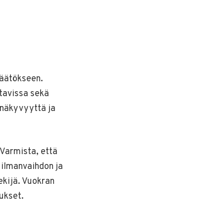
päätökseen.
ttavissa sekä
n näkyvyyttä ja
 Varmista, että
, ilmanvaihdon ja
ekijä. Vuokran
ukset.