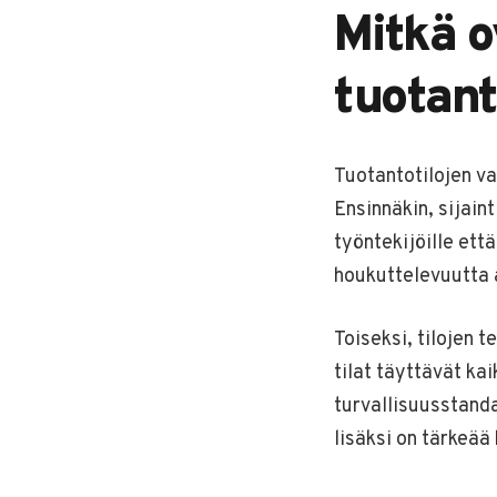
Mitkä o
tuotant
Tuotantotilojen va
Ensinnäkin, sijaint
työntekijöille ett
houkuttelevuutta a
Toiseksi, tilojen 
tilat täyttävät ka
turvallisuusstand
lisäksi on tärkeää