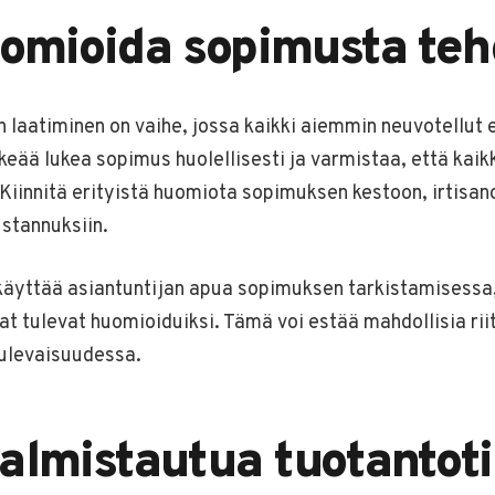
uomioida sopimusta te
laatiminen on vaihe, jossa kaikki aiemmin neuvotellut e
rkeää lukea sopimus huolellisesti ja varmistaa, että kaikk
. Kiinnitä erityistä huomiota sopimuksen kestoon, irtisan
ustannuksiin.
käyttää asiantuntijan apua sopimuksen tarkistamisessa, 
at tulevat huomioiduiksi. Tämä voi estää mahdollisia riit
tulevaisuudessa.
almistautua tuotantoti