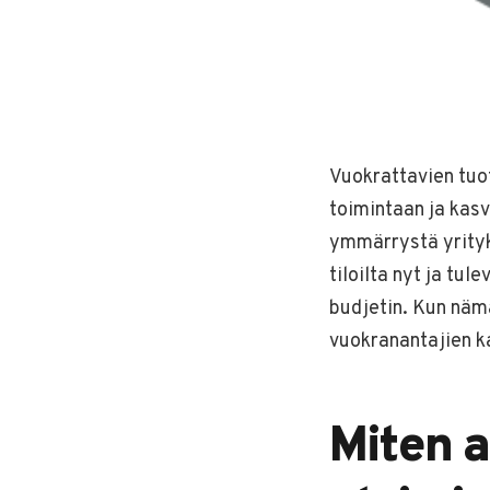
Vuokrattavien tuot
toimintaan ja kasv
ymmärrystä yrityks
tiloilta nyt ja tul
budjetin. Kun nämä
vuokranantajien k
Miten a