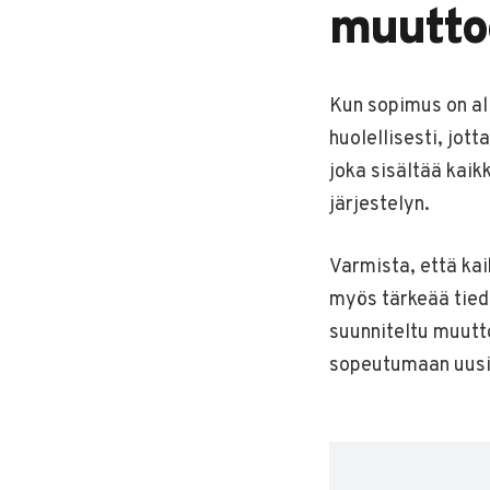
muutto
Kun sopimus on al
huolellisesti, jot
joka sisältää kaik
järjestelyn.
Varmista, että kai
myös tärkeää tied
suunniteltu muutto
sopeutumaan uusiin