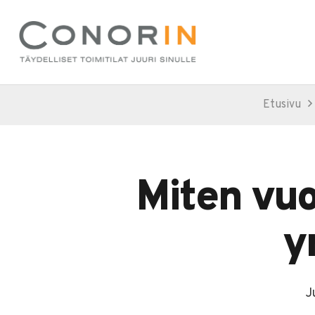
Etusivu
Miten vuo
y
J