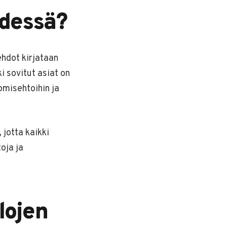
hdessä?
hdot kirjataan
i sovitut asiat on
omisehtoihin ja
jotta kaikki
oja ja
lojen