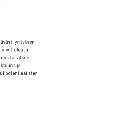
tävästi yrityksen
uunnittelua ja
itys tarvitsee
uktuurin ja
lut potentiaalisten