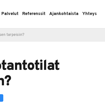
Palvelut
Referenssit
Ajankohtaista
Yhteys
sen tarpeisiin?
tantotilat
n?