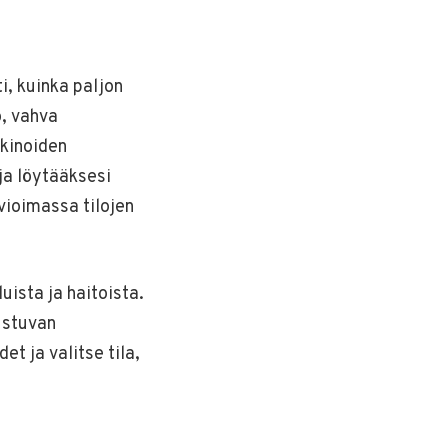
i, kuinka paljon
o, vahva
kkinoiden
ja löytääksesi
vioimassa tilojen
uista ja haitoista.
ustuvan
 ja valitse tila,