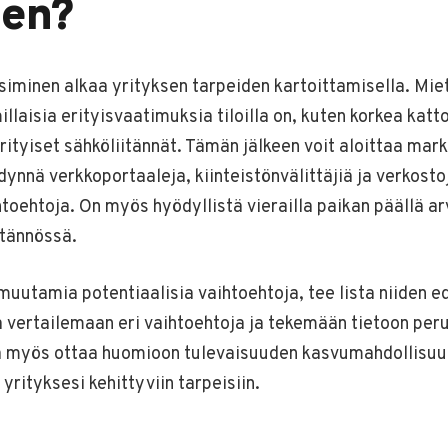
nen?
siminen alkaa yrityksen tarpeiden kartoittamisella. Miet
millaisia erityisvaatimuksia tiloilla on, kuten korkea katt
erityiset sähköliitännät. Tämän jälkeen voit aloittaa mar
ynnä verkkoportaaleja, kiinteistönvälittäjiä ja verkosto
htoehtoja. On myös hyödyllistä vierailla paikan päällä ar
tännössä.
muutamia potentiaalisia vaihtoehtoja, tee lista niiden ed
 vertailemaan eri vaihtoehtoja ja tekemään tietoon per
 myös ottaa huomioon tulevaisuuden kasvumahdollisuudet
yrityksesi kehittyviin tarpeisiin.