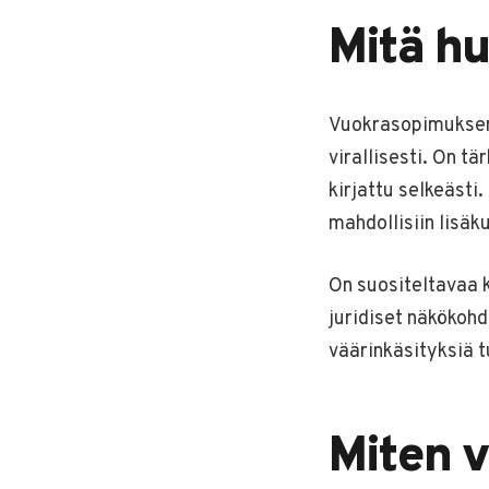
Mitä h
Vuokrasopimuksen 
virallisesti. On tä
kirjattu selkeästi
mahdollisiin lisäk
On suositeltavaa 
juridiset näkökohd
väärinkäsityksiä 
Miten v