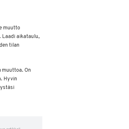
le muutto
. Laadi aikataulu,
den tilan
en muuttoa. On
n. Hyvin
tystäsi