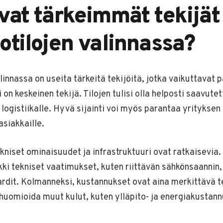
vat tärkeimmät tekijät
otilojen valinnassa?
linnassa on useita tärkeitä tekijöitä, jotka vaikuttavat 
i on keskeinen tekijä. Tilojen tulisi olla helposti saavute
ä logistiikalle. Hyvä sijainti voi myös parantaa yritykse
siakkaille.
tekniset ominaisuudet ja infrastruktuuri ovat ratkaisevia.
ikki tekniset vaatimukset, kuten riittävän sähkönsaannin
ardit. Kolmanneksi, kustannukset ovat aina merkittävä t
 huomioida muut kulut, kuten ylläpito- ja energiakustann