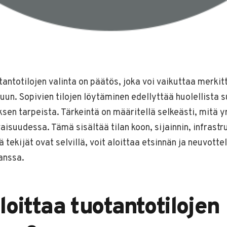
antotilojen valinta on päätös, joka voi vaikuttaa merkit
uun. Sopivien tilojen löytäminen edellyttää huolellista s
en tarpeista. Tärkeintä on määritellä selkeästi, mitä yr
evaisuudessa. Tämä sisältää tilan koon, sijainnin, infrastr
 tekijät ovat selvillä, voit aloittaa etsinnän ja neuvotte
anssa.
loittaa tuotantotilojen