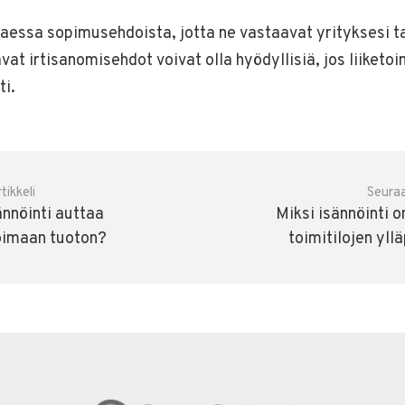
aessa sopimusehdoista, jotta ne vastaavat yrityksesi t
vat irtisanomisehdot voivat olla hyödyllisiä, jos liiketo
i.
tikkeli
Seuraa
ännöinti auttaa
Miksi isännöinti 
imaan tuoton?
toimitilojen yll