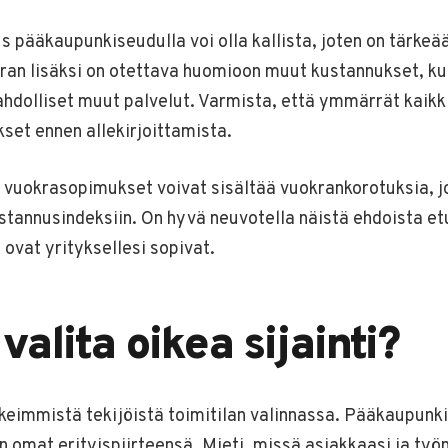
s pääkaupunkiseudulla voi olla kallista, joten on tärkeä
kran lisäksi on otettava huomioon muut kustannukset, kut
mahdolliset muut palvelut. Varmista, että ymmärrät kaik
kset ennen allekirjoittamista.
 vuokrasopimukset voivat sisältää vuokrankorotuksia, j
stannusindeksiin. On hyvä neuvotella näistä ehdoista et
 ovat yrityksellesi sopivat.
valita oikea sijainti?
ärkeimmistä tekijöistä toimitilan valinnassa. Pääkaupun
 on omat erityispiirteensä. Mieti, missä asiakkaasi ja työ