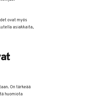
uudet ovat myös
kutella asiakkaita,
at
taan. On tärkeää
stä huomiota