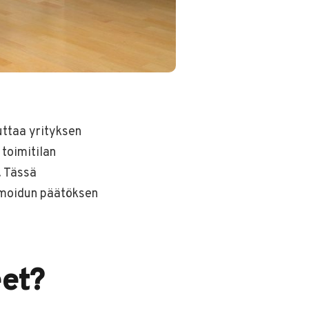
uttaa yrityksen
toimitilan
. Tässä
ormoidun päätöksen
eet?