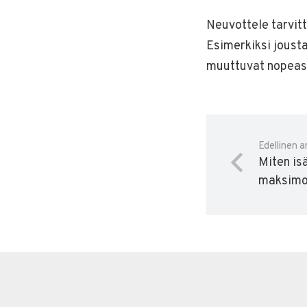
Neuvottele tarvitt
Esimerkiksi jousta
muuttuvat nopeast
Edellinen ar
Miten is
maksimo