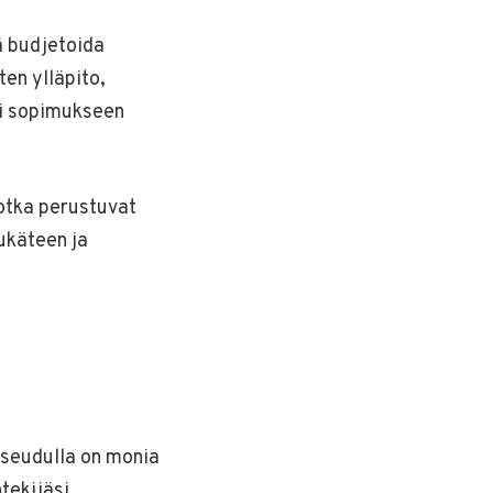
ä budjetoida
en ylläpito,
ki sopimukseen
otka perustuvat
ukäteen ja
kiseudulla on monia
ntekijäsi