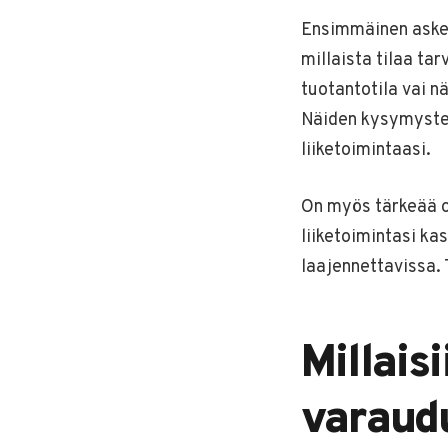
Ensimmäinen askel
millaista tilaa ta
tuotantotila vai nä
Näiden kysymysten 
liiketoimintaasi.
On myös tärkeää o
liiketoimintasi ka
laajennettavissa. 
Millais
varaud