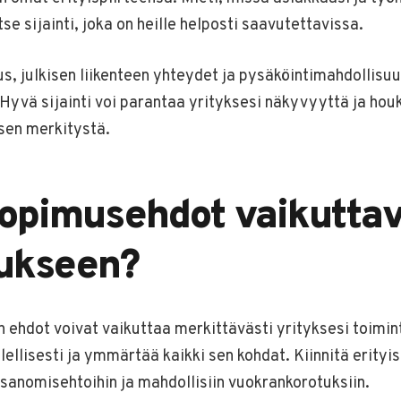
itse sijainti, joka on heille helposti saavutettavissa.
s, julkisen liikenteen yhteydet ja pysäköintimahdollis
. Hyvä sijainti voi parantaa yrityksesi näkyvyyttä ja hou
 sen merkitystä.
sopimusehdot vaikuttav
ukseen?
ehdot voivat vaikuttaa merkittävästi yrityksesi toimin
ellisesti ja ymmärtää kaikki sen kohdat. Kiinnitä erityi
isanomisehtoihin ja mahdollisiin vuokrankorotuksiin.