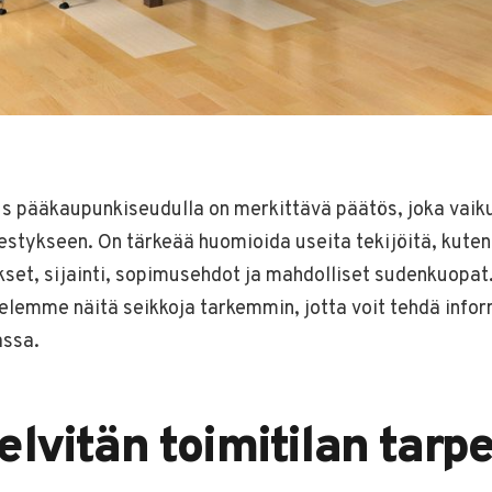
us pääkaupunkiseudulla on merkittävä päätös, joka vaik
stykseen. On tärkeää huomioida useita tekijöitä, kuten 
kset, sijainti, sopimusehdot ja mahdolliset sudenkuopat
ttelemme näitä seikkoja tarkemmin, jotta voit tehdä inf
assa.
elvitän toimitilan tarp