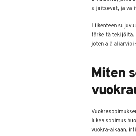
sijaitsevat, ja val
Liikenteen sujuvuu
tärkeitä tekijöitä
joten älä aliarvioi
Miten 
vuokra
Vuokrasopimuksen 
lukea sopimus huol
vuokra-aikaan, irt