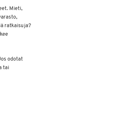
et. Mieti,
varasto,
siä ratkaisuja?
ukee
Jos odotat
a tai