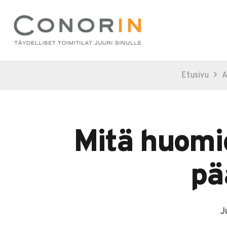
Etusivu
A
Mitä huomio
pä
J