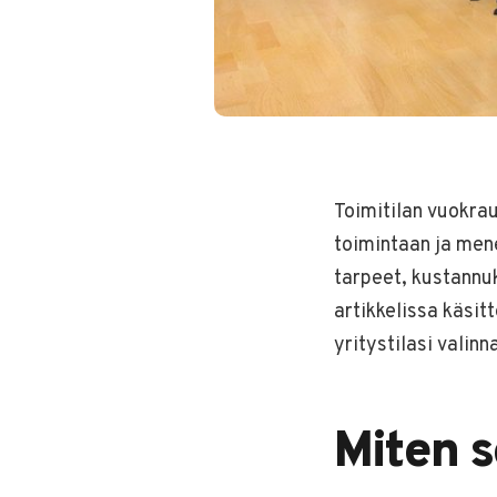
Toimitilan vuokra
toimintaan ja mene
tarpeet, kustannu
artikkelissa käsi
yritystilasi valinn
Miten s