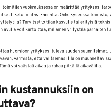
 toimitilan vuokrauksessa on määrittää yrityksesi tarpe
rvitset liiketoimintasi kannalta. Onko kyseessä toimisto, 
yttelytila? Tarvitsetko tilaa kasvulle tai erityisiä tekni
avulla voit kartoittaa, millainen yritystila parhaiten t
ttaa huomioon yrityksesi tulevaisuuden suunnitelmat. 
svavan, varmista, että valitsemasi tila on muunneltaviss
Tämä voi säästää aikaa ja rahaa pitkällä aikavälillä.
iin kustannuksiin on
uttava?