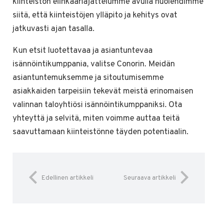
kiinteistön elinkaariajattelumme avulla huolehdimme
siitä, että kiinteistöjen ylläpito ja kehitys ovat
jatkuvasti ajan tasalla.
Kun etsit luotettavaa ja asiantuntevaa
isännöintikumppania, valitse Conorin. Meidän
asiantuntemuksemme ja sitoutumisemme
asiakkaiden tarpeisiin tekevät meistä erinomaisen
valinnan taloyhtiösi isännöintikumppaniksi. Ota
yhteyttä ja selvitä, miten voimme auttaa teitä
saavuttamaan kiinteistönne täyden potentiaalin.
Edellinen artikkeli
Seuraava artikkeli