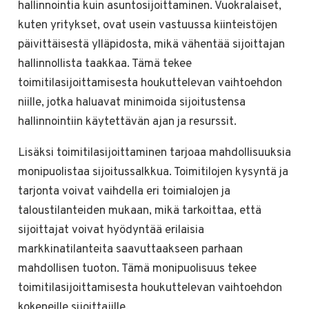
hallinnointia kuin asuntosijoittaminen. Vuokralaiset,
kuten yritykset, ovat usein vastuussa kiinteistöjen
päivittäisestä ylläpidosta, mikä vähentää sijoittajan
hallinnollista taakkaa. Tämä tekee
toimitilasijoittamisesta houkuttelevan vaihtoehdon
niille, jotka haluavat minimoida sijoitustensa
hallinnointiin käytettävän ajan ja resurssit.
Lisäksi toimitilasijoittaminen tarjoaa mahdollisuuksia
monipuolistaa sijoitussalkkua. Toimitilojen kysyntä ja
tarjonta voivat vaihdella eri toimialojen ja
taloustilanteiden mukaan, mikä tarkoittaa, että
sijoittajat voivat hyödyntää erilaisia
markkinatilanteita saavuttaakseen parhaan
mahdollisen tuoton. Tämä monipuolisuus tekee
toimitilasijoittamisesta houkuttelevan vaihtoehdon
kokeneille sijoittajille.