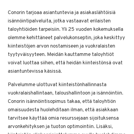
Conorin tarjoaa asiantuntevia ja asiakaslähtöisiä
isännöintipalveluita, jotka vastaavat erilaisten
taloyhtiöiden tarpeisiin. Yli 25 vuoden kokemuksella
olemme kehittäneet palvelukonseptin, joka keskittyy
kiinteistöjen arvon nostamiseen ja vuokralaisten
tyytyväisyyteen. Meidän kauttamme taloyhtiöt
voivat luottaa siihen, että heidän kiinteistönsä ovat
asiantuntevissa käsissä.
Palvelumme ulottuvat kiinteistönhallinnasta
vuokralaishallintaan, taloushallintoon ja isännöintiin.
Conorin isännöintisopimus takaa, että taloyhtiön
omaisuudesta huolehditaan ilman, että asiakkaan
tarvitsee käyttää omia resurssejaan sijoituksensa
arvonkehityksen ja tuoton optimointiin. Lisäksi,