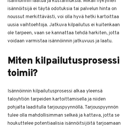
isännöinnin laatua ja kustannuksia. Mikäli nykyinen
isännöitsijä ei täytä odotuksia tai palvelun hinta on
noussut merkittävästi, voi olla hyvä hetki kartoittaa
uusia vaihtoehtoja. Jatkuva kilpailutus ei kuitenkaan
ole tarpeen, vaan se kannattaa tehdä harkiten, jotta
voidaan varmistaa isännöinnin jatkuvuus ja laatu.
Miten kilpailutusprosessi
toimii?
Isännöinnin kilpailutusprosessi alkaa yleensä
taloyhtiön tarpeiden kartoittamisella ja niiden
pohjalta laaditulla tarjouspyynnöllä. Tarjouspyynnön
tulee olla mahdollisimman selkeä ja kattava, jotta se
houkuttelee potentiaalisia isännöitsijöitä tarjoamaan