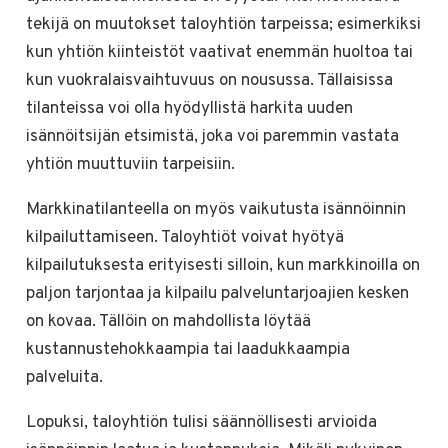
tekijä on muutokset taloyhtiön tarpeissa; esimerkiksi
kun yhtiön kiinteistöt vaativat enemmän huoltoa tai
kun vuokralaisvaihtuvuus on nousussa. Tällaisissa
tilanteissa voi olla hyödyllistä harkita uuden
isännöitsijän etsimistä, joka voi paremmin vastata
yhtiön muuttuviin tarpeisiin.
Markkinatilanteella on myös vaikutusta isännöinnin
kilpailuttamiseen. Taloyhtiöt voivat hyötyä
kilpailutuksesta erityisesti silloin, kun markkinoilla on
paljon tarjontaa ja kilpailu palveluntarjoajien kesken
on kovaa. Tällöin on mahdollista löytää
kustannustehokkaampia tai laadukkaampia
palveluita.
Lopuksi, taloyhtiön tulisi säännöllisesti arvioida