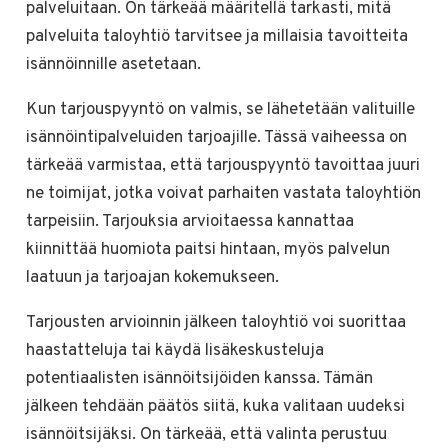
palveluitaan. On tärkeää määritellä tarkasti, mitä
palveluita taloyhtiö tarvitsee ja millaisia tavoitteita
isännöinnille asetetaan.
Kun tarjouspyyntö on valmis, se lähetetään valituille
isännöintipalveluiden tarjoajille. Tässä vaiheessa on
tärkeää varmistaa, että tarjouspyyntö tavoittaa juuri
ne toimijat, jotka voivat parhaiten vastata taloyhtiön
tarpeisiin. Tarjouksia arvioitaessa kannattaa
kiinnittää huomiota paitsi hintaan, myös palvelun
laatuun ja tarjoajan kokemukseen.
Tarjousten arvioinnin jälkeen taloyhtiö voi suorittaa
haastatteluja tai käydä lisäkeskusteluja
potentiaalisten isännöitsijöiden kanssa. Tämän
jälkeen tehdään päätös siitä, kuka valitaan uudeksi
isännöitsijäksi. On tärkeää, että valinta perustuu