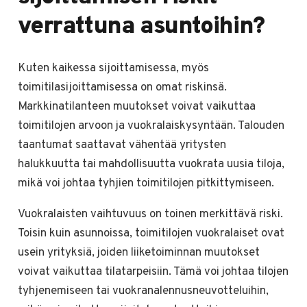
verrattuna asuntoihin?
Kuten kaikessa sijoittamisessa, myös
toimitilasijoittamisessa on omat riskinsä.
Markkinatilanteen muutokset voivat vaikuttaa
toimitilojen arvoon ja vuokralaiskysyntään. Talouden
taantumat saattavat vähentää yritysten
halukkuutta tai mahdollisuutta vuokrata uusia tiloja,
mikä voi johtaa tyhjien toimitilojen pitkittymiseen.
Vuokralaisten vaihtuvuus on toinen merkittävä riski.
Toisin kuin asunnoissa, toimitilojen vuokralaiset ovat
usein yrityksiä, joiden liiketoiminnan muutokset
voivat vaikuttaa tilatarpeisiin. Tämä voi johtaa tilojen
tyhjenemiseen tai vuokranalennusneuvotteluihin,