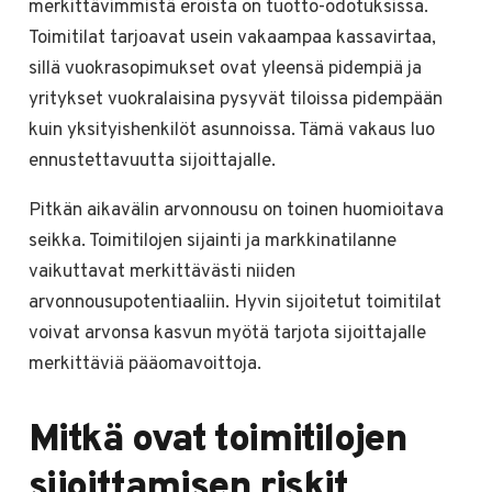
merkittävimmistä eroista on tuotto-odotuksissa.
Toimitilat tarjoavat usein vakaampaa kassavirtaa,
sillä vuokrasopimukset ovat yleensä pidempiä ja
yritykset vuokralaisina pysyvät tiloissa pidempään
kuin yksityishenkilöt asunnoissa. Tämä vakaus luo
ennustettavuutta sijoittajalle.
Pitkän aikavälin arvonnousu on toinen huomioitava
seikka. Toimitilojen sijainti ja markkinatilanne
vaikuttavat merkittävästi niiden
arvonnousupotentiaaliin. Hyvin sijoitetut toimitilat
voivat arvonsa kasvun myötä tarjota sijoittajalle
merkittäviä pääomavoittoja.
Mitkä ovat toimitilojen
sijoittamisen riskit