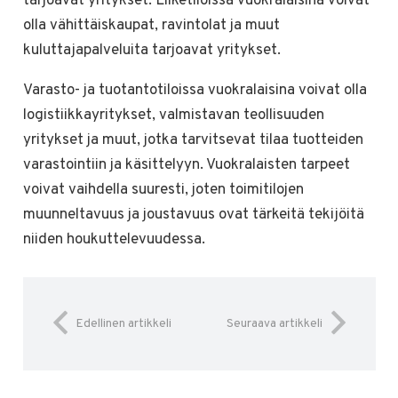
tarjoavat yritykset. Liiketiloissa vuokralaisina voivat
olla vähittäiskaupat, ravintolat ja muut
kuluttajapalveluita tarjoavat yritykset.
Varasto- ja tuotantotiloissa vuokralaisina voivat olla
logistiikkayritykset, valmistavan teollisuuden
yritykset ja muut, jotka tarvitsevat tilaa tuotteiden
varastointiin ja käsittelyyn. Vuokralaisten tarpeet
voivat vaihdella suuresti, joten toimitilojen
muunneltavuus ja joustavuus ovat tärkeitä tekijöitä
niiden houkuttelevuudessa.
Edellinen artikkeli
Seuraava artikkeli