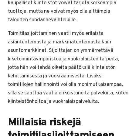
kaupalliset kiinteistöt voivat tarjota korkeampia
tuottoja, mutta ne voivat myös olla alttiimpia
talouden suhdannevaihteluille.
Toimitilasijoittaminen vaatii myös erilaista
asiantuntemusta ja markkinatuntemusta kuin
asuntomarkkinat. Sijoittajan on ymmärrettävä
liiketoimintaympäristöä ja vuokralaisten tarpeita,
jotta hän voi tehdä oikeita päätöksiä kiinteistön
kehittämisestä ja vuokraamisesta. Lisäksi
toimitilojen hallinnointi voi olla monimutkaisempaa,
sillä se saattaa vaatia erikoistuneita palveluita, kuten
kiinteistönhoitoa ja vuokralaispalveluita.
Millaisia riskejä
toimitilasijoittamiseen