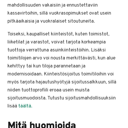
mahdollisuuden vakaisiin ja ennustettaviin
kassavirtoihin, sillä vuokrasopimukset ovat usein
pitkäaikaisia ja vuokralaiset sitoutuneita.
Toiseksi, kaupalliset kiinteistöt, kuten toimistot,
liiketilat ja varastot, voivat tarjota korkeampia
tuottoja verrattuna asuinkiinteistöihin. Lisäksi
toimitilojen arvo voi nousta merkittävästi, kun alue
kehittyy tai kun tiloja parannetaan ja
modernisoidaan. Kiinteistösijoitus toimitiloihin voi
myös tarjota hajautushyötyjä sijoitussalkkuun, sillä
niiden tuottoprofiili eroaa usein muista
sijoitusmuodoista. Tutustu sijoitusmahdollisuuksiin
lisää
täältä.
Mitä huomioida