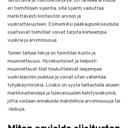
tavoitteita ja riskinsietokykyä. On tärkeää arvioida
eri toimitilojen sijaintia, sillä sijainti vaikuttaa
merkittävästi kiinteistön arvoon ja
vuokrattavuuteen. Esimerkiksi pääkaupunkiseudulla
sijaitsevat toimitilat voivat tarjota korkeampia
vuokria ja arvonnousua.
Toinen tärkeä tekijä on toimitilan kunto ja
muunneltavuus. Hyväkuntoiset ja helposti
muunneltavat tilat houkuttelevat laajempaa
vuokralaisten joukkoa ja voivat siten vähentää
tyhjäkäyntiriskiä. Lisäksi on syytä tarkastella alueen
markkinatrendejä ja tulevaisuuden kehitysnäkymiä,
jotta voidaan ennakoida mahdollisia arvonnousuja tai
-laskuja.