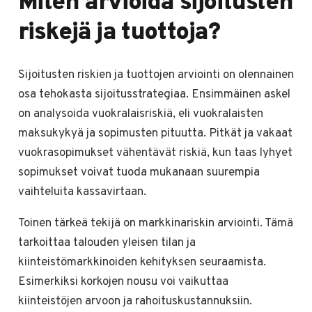
Miten arvioida sijoitusten
riskejä ja tuottoja?
Sijoitusten riskien ja tuottojen arviointi on olennainen
osa tehokasta sijoitusstrategiaa. Ensimmäinen askel
on analysoida vuokralaisriskiä, eli vuokralaisten
maksukykyä ja sopimusten pituutta. Pitkät ja vakaat
vuokrasopimukset vähentävät riskiä, kun taas lyhyet
sopimukset voivat tuoda mukanaan suurempia
vaihteluita kassavirtaan.
Toinen tärkeä tekijä on markkinariskin arviointi. Tämä
tarkoittaa talouden yleisen tilan ja
kiinteistömarkkinoiden kehityksen seuraamista.
Esimerkiksi korkojen nousu voi vaikuttaa
kiinteistöjen arvoon ja rahoituskustannuksiin.