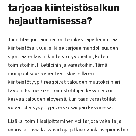
tarjoaa kiinteistösalkun
hajauttamisessa?
Toimitilasijoittaminen on tehokas tapa hajauttaa
kiinteistösalkkua, sillä se tarjoaa mahdollisuuden
sijoittaa erilaisiin kiinteistötyyppeihin, kuten
toimistoihin, liiketiloihin ja varastoihin. Tämä
monipuolisuus vähentää riskiä, sillä eri
kiinteistötyypit reagoivat talouden muutoksiin eri
tavoin. Esimerkiksi toimistotilojen kysyntä voi
kasvaa talouden elpyessä, kun taas varastotilat
voivat olla kysyttyjä verkkokaupan kasvaessa.
Lisäksi toimitilasijoittaminen voi tarjota vakaita ja
ennustettavia kassavirtoja pitkien vuokrasopimusten