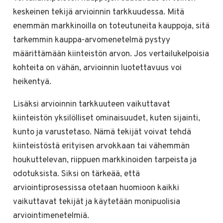
keskeinen tekijä arvioinnin tarkkuudessa. Mitä
enemmän markkinoilla on toteutuneita kauppoja, sitä
tarkemmin kauppa-arvomenetelmä pystyy
määrittämään kiinteistön arvon. Jos vertailukelpoisia
kohteita on vähän, arvioinnin luotettavuus voi
heikentyä.
Lisäksi arvioinnin tarkkuuteen vaikuttavat
kiinteistön yksilölliset ominaisuudet, kuten sijainti,
kunto ja varustetaso. Nämä tekijät voivat tehdä
kiinteistöstä erityisen arvokkaan tai vähemmän
houkuttelevan, riippuen markkinoiden tarpeista ja
odotuksista. Siksi on tärkeää, että
arviointiprosessissa otetaan huomioon kaikki
vaikuttavat tekijät ja käytetään monipuolisia
arviointimenetelmiä.