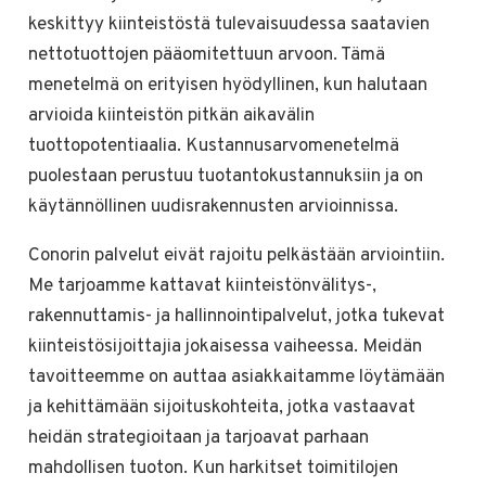
keskittyy kiinteistöstä tulevaisuudessa saatavien
nettotuottojen pääomitettuun arvoon. Tämä
menetelmä on erityisen hyödyllinen, kun halutaan
arvioida kiinteistön pitkän aikavälin
tuottopotentiaalia. Kustannusarvomenetelmä
puolestaan perustuu tuotantokustannuksiin ja on
käytännöllinen uudisrakennusten arvioinnissa.
Conorin palvelut eivät rajoitu pelkästään arviointiin.
Me tarjoamme kattavat kiinteistönvälitys-,
rakennuttamis- ja hallinnointipalvelut, jotka tukevat
kiinteistösijoittajia jokaisessa vaiheessa. Meidän
tavoitteemme on auttaa asiakkaitamme löytämään
ja kehittämään sijoituskohteita, jotka vastaavat
heidän strategioitaan ja tarjoavat parhaan
mahdollisen tuoton. Kun harkitset toimitilojen