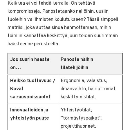
Kaikkea ei voi tehdä kerralla. On tehtävä
kompromisseja. Panostetaanko neliöihin, uusiin
tuoleihin vai ihmisten koulutukseen? Tässä simppeli
matriisi, joka auttaa sinua hahmottamaan, mihin
toimiin kannattaa keskittyä juuri teidän suurimman
haasteenne perusteella.
Jos suurin haaste
Panosta näihin
on…
tilatekijöihin
Heikko tuottavuus /
Ergonomia, valaistus,
Kovat
ilmanvaihto, häiriöttömät
sairauspoissaolot
keskittymistilat.
Innovaatioiden ja
Yhteistyötilat,
yhteistyön puute
”törmäytyspaikat”,
projektihuoneet.