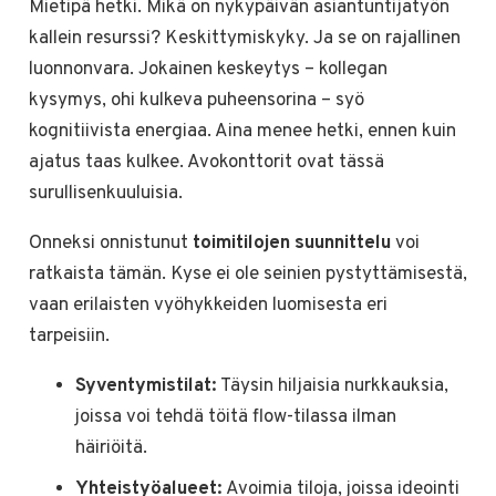
Mietipä hetki. Mikä on nykypäivän asiantuntijatyön
kallein resurssi? Keskittymiskyky. Ja se on rajallinen
luonnonvara. Jokainen keskeytys – kollegan
kysymys, ohi kulkeva puheensorina – syö
kognitiivista energiaa. Aina menee hetki, ennen kuin
ajatus taas kulkee. Avokonttorit ovat tässä
surullisenkuuluisia.
Onneksi onnistunut
toimitilojen suunnittelu
voi
ratkaista tämän. Kyse ei ole seinien pystyttämisestä,
vaan erilaisten vyöhykkeiden luomisesta eri
tarpeisiin.
Syventymistilat:
Täysin hiljaisia nurkkauksia,
joissa voi tehdä töitä flow-tilassa ilman
häiriöitä.
Yhteistyöalueet:
Avoimia tiloja, joissa ideointi