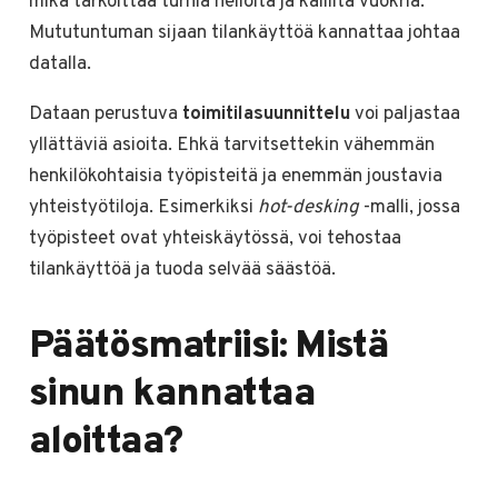
mikä tarkoittaa turhia neliöitä ja kalliita vuokria.
Mututuntuman sijaan tilankäyttöä kannattaa johtaa
datalla.
Dataan perustuva
toimitilasuunnittelu
voi paljastaa
yllättäviä asioita. Ehkä tarvitsettekin vähemmän
henkilökohtaisia työpisteitä ja enemmän joustavia
yhteistyötiloja. Esimerkiksi
hot-desking
-malli, jossa
työpisteet ovat yhteiskäytössä, voi tehostaa
tilankäyttöä ja tuoda selvää säästöä.
Päätösmatriisi: Mistä
sinun kannattaa
aloittaa?