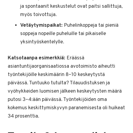
ja spontaanit keskustelut ovat paitsi sallittuja,
myös toivottuja.
Vetäytymispaikat:
Puhelinkoppeja tai pieniä
soppeja nopeille puheluille tai pikaiselle
yksintyöskentelylle.
Katsotaanpa esimerkkiä:
Eräässä
asiantuntijaorganisaatiossa avotoimisto aiheutti
työntekijöille keskimäärin 8–10 keskeytystä
päivässä. Tuntuuko tutulta? Tilauudistuksen ja
vyöhykkeiden luomisen jälkeen keskeytysten määrä
putosi 3–4:ään päivässä. Työntekijöiden oma
kokemus keskittymiskyvyn paranemisesta oli huikeat
34 prosenttia.