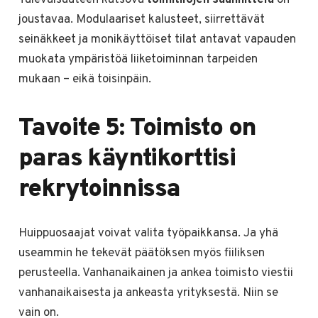
Tulevaisuuteen katsova
toimitilojen suunnittelu
on
joustavaa. Modulaariset kalusteet, siirrettävät
seinäkkeet ja monikäyttöiset tilat antavat vapauden
muokata ympäristöä liiketoiminnan tarpeiden
mukaan – eikä toisinpäin.
Tavoite 5: Toimisto on
paras käyntikorttisi
rekrytoinnissa
Huippuosaajat voivat valita työpaikkansa. Ja yhä
useammin he tekevät päätöksen myös fiiliksen
perusteella. Vanhanaikainen ja ankea toimisto viestii
vanhanaikaisesta ja ankeasta yrityksestä. Niin se
vain on.