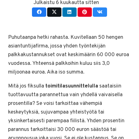
Julkaistu
6 kuukautta sitten
Puhutaanpa hetki rahasta. Kuvitellaan 50 hengen
asiantuntijafirma, jossa yhden työntekijän
palkkakustannukset ovat keskimäärin 60 000 euroa
vuodessa. Yhteensä palkkoihin kuluu siis 3,0
miljoonaa euroa. Aika iso summa.
Mitä jos fiksulla
toimitilasuunnittelulla
saataisiin
tuottavuutta parannettua vain yhdellä vaivaisella
prosentilla? Se voisi tarkoittaa vähempiä
keskeytyksiä, sujuvampaa yhteistyötä tai
yksinkertaisesti parempaa fiilistä. Yhden prosentin
parannus tarkoittaisi 30 000 euron säästöä tai
arvonnousua joka vuosi. Se ei ole kustannus. Se on