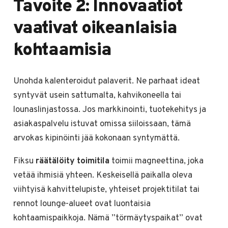
Tavoite 2: Innovaatiot
vaativat oikeanlaisia
kohtaamisia
Unohda kalenteroidut palaverit. Ne parhaat ideat
syntyvät usein sattumalta, kahvikoneella tai
lounaslinjastossa. Jos markkinointi, tuotekehitys ja
asiakaspalvelu istuvat omissa siiloissaan, tämä
arvokas kipinöinti jää kokonaan syntymättä.
Fiksu
räätälöity toimitila
toimii magneettina, joka
vetää ihmisiä yhteen. Keskeisellä paikalla oleva
viihtyisä kahvittelupiste, yhteiset projektitilat tai
rennot lounge-alueet ovat luontaisia
kohtaamispaikkoja. Nämä ”törmäytyspaikat” ovat