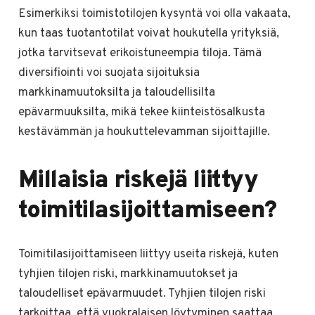
Esimerkiksi toimistotilojen kysyntä voi olla vakaata,
kun taas tuotantotilat voivat houkutella yrityksiä,
jotka tarvitsevat erikoistuneempia tiloja. Tämä
diversifiointi voi suojata sijoituksia
markkinamuutoksilta ja taloudellisilta
epävarmuuksilta, mikä tekee kiinteistösalkusta
kestävämmän ja houkuttelevamman sijoittajille.
Millaisia riskejä liittyy
toimitilasijoittamiseen?
Toimitilasijoittamiseen liittyy useita riskejä, kuten
tyhjien tilojen riski, markkinamuutokset ja
taloudelliset epävarmuudet. Tyhjien tilojen riski
tarkoittaa, että vuokralaisen löytyminen saattaa