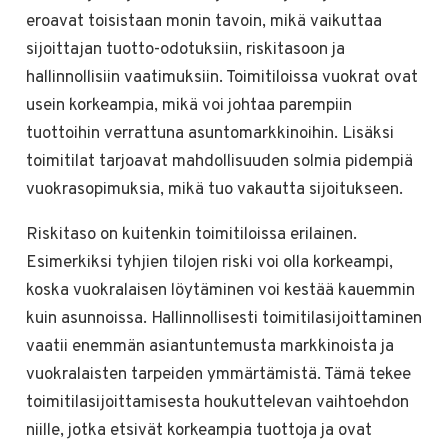
eroavat toisistaan monin tavoin, mikä vaikuttaa
sijoittajan tuotto-odotuksiin, riskitasoon ja
hallinnollisiin vaatimuksiin. Toimitiloissa vuokrat ovat
usein korkeampia, mikä voi johtaa parempiin
tuottoihin verrattuna asuntomarkkinoihin. Lisäksi
toimitilat tarjoavat mahdollisuuden solmia pidempiä
vuokrasopimuksia, mikä tuo vakautta sijoitukseen.
Riskitaso on kuitenkin toimitiloissa erilainen.
Esimerkiksi tyhjien tilojen riski voi olla korkeampi,
koska vuokralaisen löytäminen voi kestää kauemmin
kuin asunnoissa. Hallinnollisesti toimitilasijoittaminen
vaatii enemmän asiantuntemusta markkinoista ja
vuokralaisten tarpeiden ymmärtämistä. Tämä tekee
toimitilasijoittamisesta houkuttelevan vaihtoehdon
niille, jotka etsivät korkeampia tuottoja ja ovat