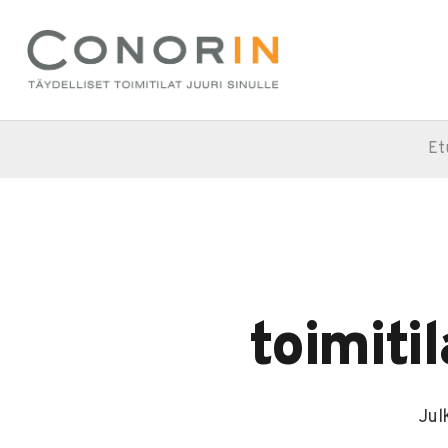
Et
toimiti
Jul