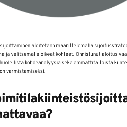
ösijoittaminen aloitetaan määrittelemällä sijoitusstrate
a ja valitsemalla oikeat kohteet. Onnistunut aloitus vaa
uolellista kohdeanalyysiä sekä ammattitaitoista kiintei
ton varmistamiseksi.
oimitilakiinteistösijoit
nattavaa?