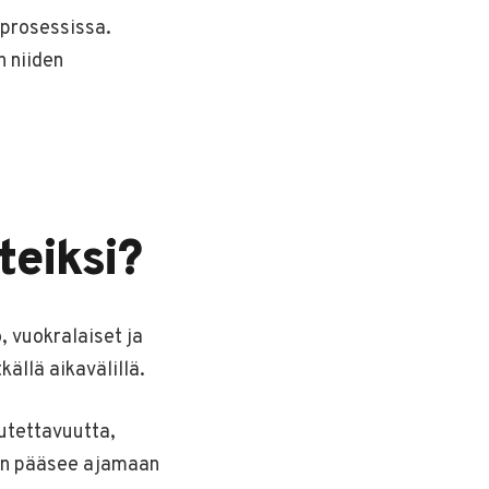
sprosessissa.
 niiden
teiksi?
, vuokralaiset ja
ällä aikavälillä.
vutettavuutta,
ihin pääsee ajamaan