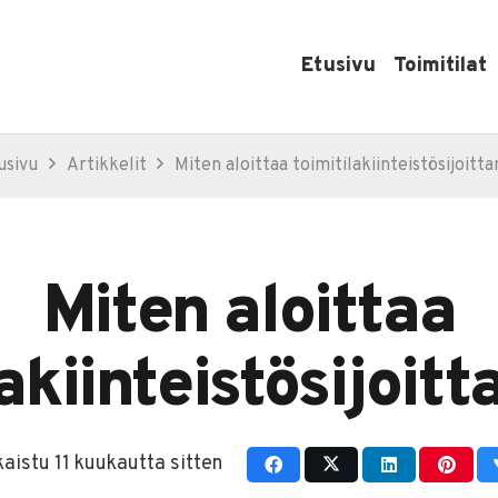
Etusivu
Toimitilat
usivu
Artikkelit
Miten aloittaa toimitilakiinteistösijoitt
Miten aloittaa
lakiinteistösijoit
kaistu
11 kuukautta sitten