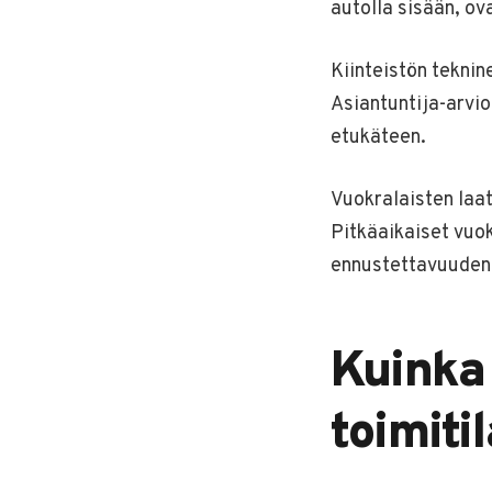
autolla sisään, ov
Kiinteistön teknin
Asiantuntija-arvi
etukäteen.
Vuokralaisten laa
Pitkäaikaiset vuo
ennustettavuuden
Kuinka
toimiti