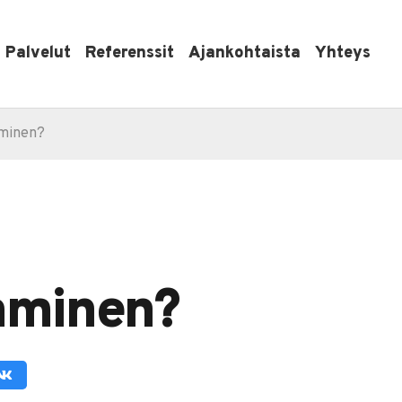
Palvelut
Referenssit
Ajankohtaista
Yhteys
aminen?
taminen?