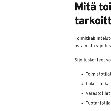
Mitä to
tarkoit
Toimitilakiinteis
ostamista sijoitu
Sijoituskohteet vo
Toimistotilat
Liiketilat ka
Varastotilat 
Tuotantotila