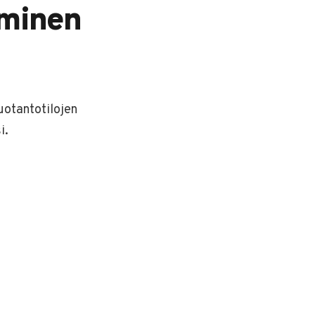
taminen
tuotantotilojen
i.