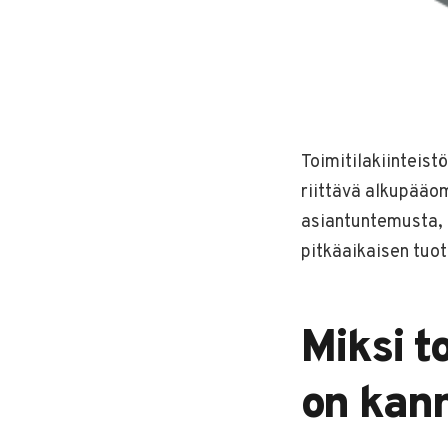
Toimitilakiinteist
riittävä alkupääom
asiantuntemusta, h
pitkäaikaisen tuo
Miksi t
on kan