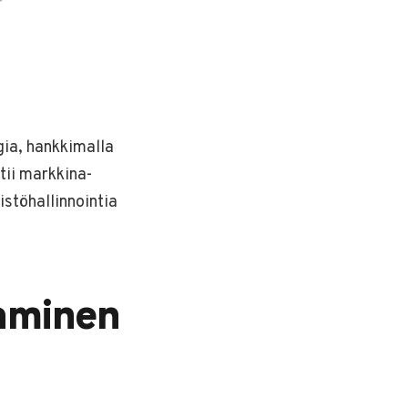
gia, hankkimalla
tii markkina-
stöhallinnointia
taminen