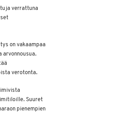
etuja verrattuna
iset
ehitys on vakaampaa
ta arvonnousua.
ntää
ista verotonta.
imivista
mitiloille. Suuret
kinaraon pienempien