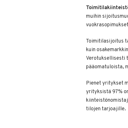
Toimitilakiinteis
muihin sijoitusmuo
vuokrasopimukset 
Toimitilasijoitus 
kuin osakemarkkino
Verotuksellisesti t
pääomatuloista, m
Pienet yritykset 
yrityksistä 97% on
kiinteistönomistaj
tilojen tarjoajille.