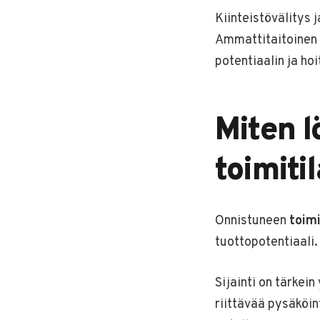
Kiinteistövälitys 
Ammattitaitoinen 
potentiaalin ja ho
Miten l
toimiti
Onnistuneen
toimi
tuottopotentiaali.
Sijainti on tärkei
riittävää pysäköint