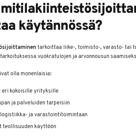
imitilakiinteistösijoit
taa käytännössä?
tösijoittaminen
tarkoittaa liike-, toimisto-, varasto- tai 
starkoituksessa vuokratulojen ja arvonnousun saamiseks
ivat olla monenlaisia:
 eri kokoisille yrityksille
upan ja palveluiden tarpeisiin
logistiikka- ja varastointitoimintaan
t teollisuuden käyttöön