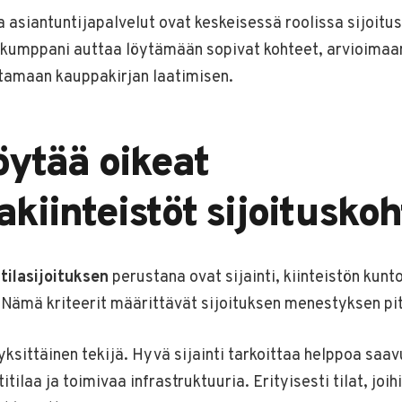
ja asiantuntijapalvelut ovat keskeisessä roolissa sijoitu
kumppani auttaa löytämään sopivat kohteet, arvioimaan
itamaan kauppakirjan laatimisen.
öytää oikeat
lakiinteistöt sijoituskoh
tilasijoituksen
perustana ovat sijainti, kiinteistön kunto
 Nämä kriteerit määrittävät sijoituksen menestyksen pitk
n yksittäinen tekijä. Hyvä sijainti tarkoittaa helppoa saa
itilaa ja toimivaa infrastruktuuria. Erityisesti tilat, jo