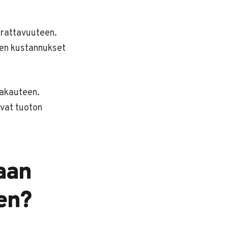
krattavuuteen.
den kustannukset
vakauteen.
vat tuoton
aan
een?