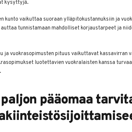
at kysyttyjä.
en kunto vaikuttaa suoraan ylläpitokustannuksiin ja vuo
o auttaa tunnistamaan mahdolliset korjaustarpeet ja nii
tu ja vuokrasopimusten pituus vaikuttavat kassavirran 
krasopimukset luotettavien vuokralaisten kanssa turvaa
.
 paljon pääomaa tarvit
lakiinteistösijoittamis