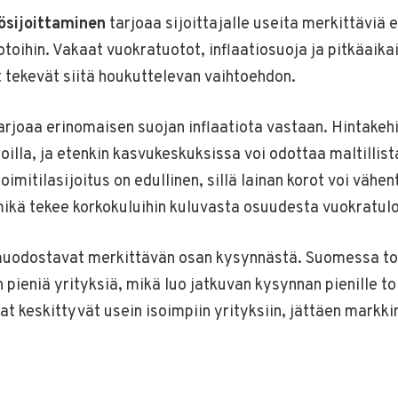
tösijoittaminen
tarjoaa sijoittajalle useita merkittäviä 
toihin. Vakaat vuokratuotot, inflaatiosuoja ja pitkäaika
tekevät siitä houkuttelevan vaihtoehdon.
tarjoaa erinomaisen suojan inflaatiota vastaan. Hintak
illa, ja etenkin kasvukeskuksissa voi odottaa maltillis
oimitilasijoitus on edullinen, sillä lainan korot voi vähe
ikä tekee korkokuluihin kuluvasta osuudesta vuokratulo
muodostavat merkittävän osan kysynnästä. Suomessa to
 pieniä yrityksiä, mikä luo jatkuvan kysynnan pienille toi
at keskittyvät usein isoimpiin yrityksiin, jättäen mark