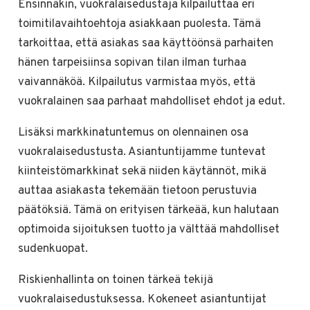
Ensinnäkin, vuokralaisedustaja kilpailuttaa eri
toimitilavaihtoehtoja asiakkaan puolesta. Tämä
tarkoittaa, että asiakas saa käyttöönsä parhaiten
hänen tarpeisiinsa sopivan tilan ilman turhaa
vaivannäköä. Kilpailutus varmistaa myös, että
vuokralainen saa parhaat mahdolliset ehdot ja edut.
Lisäksi markkinatuntemus on olennainen osa
vuokralaisedustusta. Asiantuntijamme tuntevat
kiinteistömarkkinat sekä niiden käytännöt, mikä
auttaa asiakasta tekemään tietoon perustuvia
päätöksiä. Tämä on erityisen tärkeää, kun halutaan
optimoida sijoituksen tuotto ja välttää mahdolliset
sudenkuopat.
Riskienhallinta on toinen tärkeä tekijä
vuokralaisedustuksessa. Kokeneet asiantuntijat