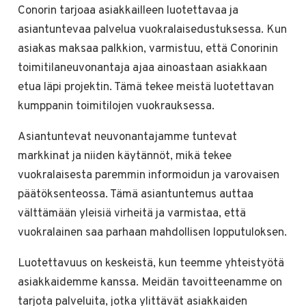
Conorin tarjoaa asiakkailleen luotettavaa ja
asiantuntevaa palvelua vuokralaisedustuksessa. Kun
asiakas maksaa palkkion, varmistuu, että Conorinin
toimitilaneuvonantaja ajaa ainoastaan asiakkaan
etua läpi projektin. Tämä tekee meistä luotettavan
kumppanin toimitilojen vuokrauksessa.
Asiantuntevat neuvonantajamme tuntevat
markkinat ja niiden käytännöt, mikä tekee
vuokralaisesta paremmin informoidun ja varovaisen
päätöksenteossa. Tämä asiantuntemus auttaa
välttämään yleisiä virheitä ja varmistaa, että
vuokralainen saa parhaan mahdollisen lopputuloksen.
Luotettavuus on keskeistä, kun teemme yhteistyötä
asiakkaidemme kanssa. Meidän tavoitteenamme on
tarjota palveluita, jotka ylittävät asiakkaiden