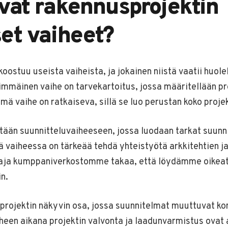
vat rakennusprojektin
et vaiheet?
oostuu useista vaiheista, ja jokainen niistä vaatii huole
immäinen vaihe on tarvekartoitus, jossa määritellään pr
mä vaihe on ratkaiseva, sillä se luo perustan koko projek
ytään suunnitteluvaiheeseen, jossa luodaan tarkat suunn
ä vaiheessa on tärkeää tehdä yhteistyötä arkkitehtien ja
aaja kumppaniverkostomme takaa, että löydämme oikeat
in.
projektin näkyvin osa, jossa suunnitelmat muuttuvat kon
aiheen aikana projektin valvonta ja laadunvarmistus ova