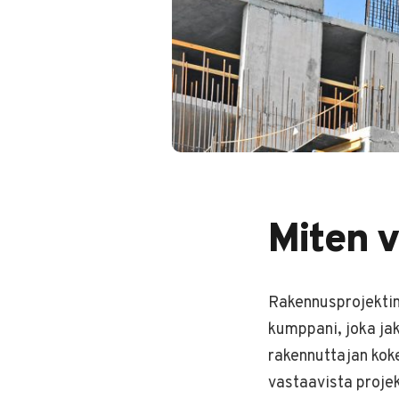
Miten v
Rakennusprojektin
kumppani, joka ja
rakennuttajan kok
vastaavista projek