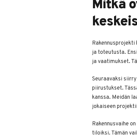
Mitkä o
keskeis
Rakennusprojekti k
ja toteutusta. Ens
ja vaatimukset. Tä
Seuraavaksi siirr
piirustukset. Täss
kanssa. Meidän l
jokaiseen projekti
Rakennusvaihe on 
tiloiksi. Tämän v