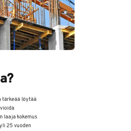
ja?
n tärkeää löytää
vioida
on laaja kokemus
 yli 25 vuoden