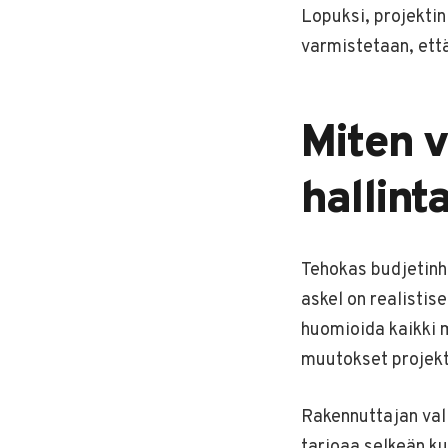
Lopuksi, projektin
varmistetaan, että 
Miten v
hallint
Tehokas budjetinh
askel on realistis
huomioida kaikki 
muutokset projekt
Rakennuttajan val
tarjoaa selkeän ku