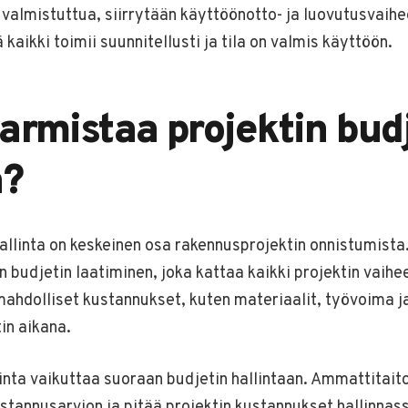
 valmistuttua, siirrytään käyttöönotto- ja luovutusvaih
kaikki toimii suunnitellusti ja tila on valmis käyttöön.
armistaa projektin bud
a?
allinta on keskeinen osa rakennusprojektin onnistumist
en budjetin laatiminen, joka kattaa kaikki projektin vaihe
mahdolliset kustannukset, kuten materiaalit, työvoima j
in aikana.
inta vaikuttaa suoraan budjetin hallintaan. Ammattitait
stannusarvion ja pitää projektin kustannukset hallinnass