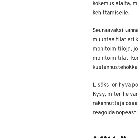
kokemus alalta, m
kehittämiselle.
Seuraavaksi kannat
muuntaa tilat eri
monitoimitiloja, j
monitoimitilat -ko
kustannustehokkai
Lisäksi on hyvä po
Kysy, miten he va
rakennuttaja osaa 
reagoida nopeasti