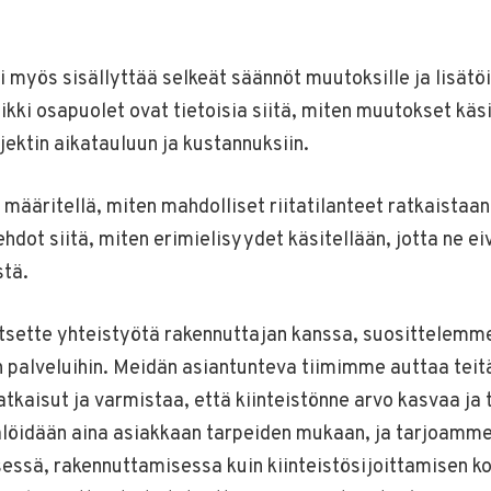
 myös sisällyttää selkeät säännöt muutoksille ja lisätö
ikki osapuolet ovat tietoisia siitä, miten muutokset käsi
jektin aikatauluun ja kustannuksiin.
 määritellä, miten mahdolliset riitatilanteet ratkaista
 ehdot siitä, miten erimielisyydet käsitellään, jotta ne e
stä.
itsette yhteistyötä rakennuttajan kanssa, suosittelem
in palveluihin. Meidän asiantunteva tiimimme auttaa tei
atkaisut ja varmistaa, että kiinteistönne arvo kasvaa ja
öidään aina asiakkaan tarpeiden mukaan, ja tarjoamme
sessä, rakennuttamisessa kuin kiinteistösijoittamisen k