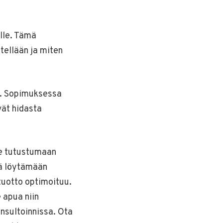
ille. Tämä
tellään ja miten
an. Sopimuksessa
ivät hidasta
me tutustumaan
tä löytämään
 tuotto optimoituu.
 apua niin
onsultoinnissa. Ota