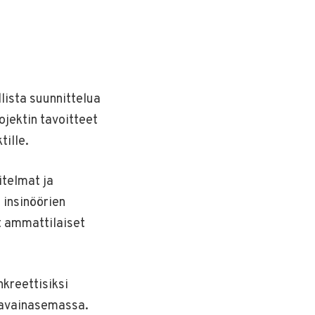
llista suunnittelua
ojektin tavoitteet
tille.
itelmat ja
 insinöörien
 ammattilaiset
kreettisiksi
t avainasemassa.