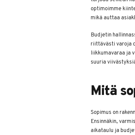
optimoimme kiinte
mikä auttaa asia
Budjetin hallinnas
riittävästi varoj
liikkumavaraa ja 
suuria viivästyksi
Mitä so
Sopimus on rakennu
Ensinnäkin, varmis
aikataulu ja budje