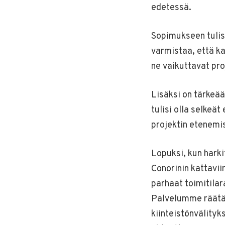
edetessä.
Sopimukseen tulisi
varmistaa, että ka
ne vaikuttavat pro
Lisäksi on tärkeää
tulisi olla selkeät
projektin etenemi
Lopuksi, kun hark
Conorinin kattavi
parhaat toimitilar
Palvelumme räätäl
kiinteistönvälityk