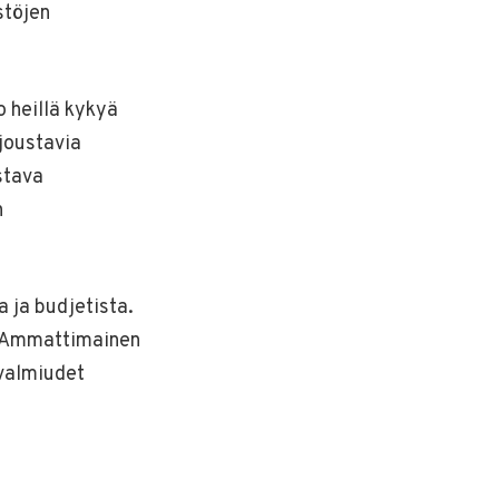
stöjen
o heillä kykyä
joustavia
stava
n
a ja budjetista.
a. Ammattimainen
 valmiudet