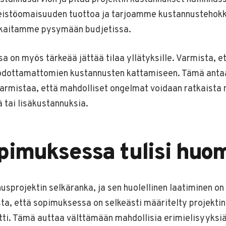
istöomaisuuden tuottoa ja tarjoamme kustannustehokka
kkaitamme pysymään budjetissa.
sa on myös tärkeää jättää tilaa yllätyksille. Varmista, e
a odottamattomien kustannusten kattamiseen. Tämä antaa
varmistaa, että mahdolliset ongelmat voidaan ratkaista 
ä tai lisäkustannuksia.
pimuksessa tulisi huo
sprojektin selkäranka, ja sen huolellinen laatiminen on 
ta, että sopimuksessa on selkeästi määritelty projektin
tti. Tämä auttaa välttämään mahdollisia erimielisyyksiä