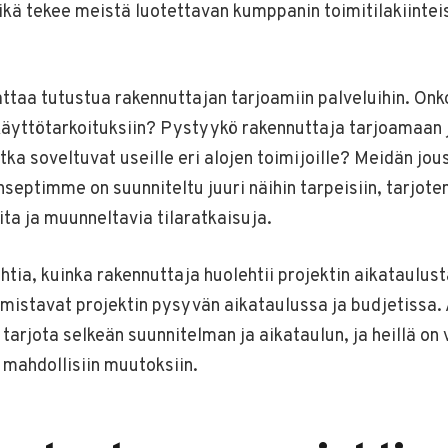
ikä tekee meistä luotettavan kumppanin toimitilakiintei
taa tutustua rakennuttajan tarjoamiin palveluihin. Onk
 käyttötarkoituksiin? Pystyykö rakennuttaja tarjoamaan 
otka soveltuvat useille eri alojen toimijoille? Meidän jou
nseptimme on suunniteltu juuri näihin tarpeisiin, tarjote
ta ja muunneltavia tilaratkaisuja.
htia, kuinka rakennuttaja huolehtii projektin aikataulust
rmistavat projektin pysyvän aikataulussa ja budjetiss
tarjota selkeän suunnitelman ja aikataulun, ja heillä on
 mahdollisiin muutoksiin.