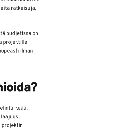
ita ratkaisuja,
ttä budjetissa on
 projektille
nopeasti ilman
mioida?
elintärkeää.
 laajuus,
 projektin