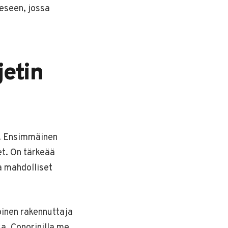
eeseen, jossa
jetin
a. Ensimmäinen
et. On tärkeää
a mahdolliset
oinen rakennuttaja
a. Conorinilla me