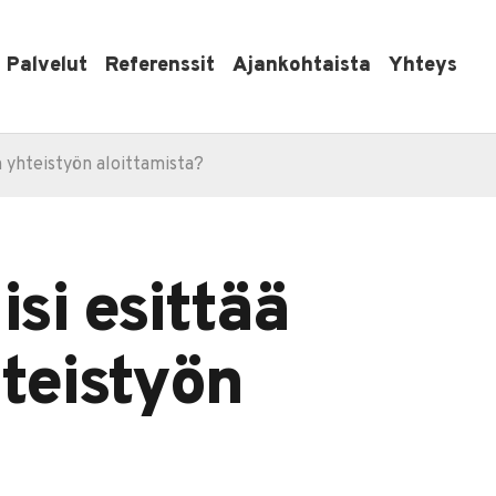
Palvelut
Referenssit
Ajankohtaista
Yhteys
n yhteistyön aloittamista?
si esittää
teistyön