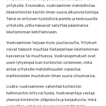
yrityksille. Ensinnäkin, vuokraaminen mahdollistaa
liikekiinteistön käytön ilman suuria alkuinvestointeja.
Tämä on erityisen hyödyllistä pienille ja keskisuurille
yrityksille, jotka haluavat säilyttää pääomansa
liiketoiminnan kehittämiseen.
Vuokraaminen tarjoaa myös joustavuutta. Yritykset
voivat helposti muuttaa tilatarpeitaan liiketoiminnan
kasvaessa tai muuttuessa. Vuokrasopimukset ovat
usein lyhyempiä kuin kiinteistön ostaminen, mikä
antaa yrityksille mahdollisuuden sopeutua
markkinoiden muutoksiin ilman suuria sitoumuksia.
Lisäksi vuokraaminen vähentää kiinteistön
hallinnointiin liittyviä huolia. Vuokranantaja vastaa
yleensä kiinteistön ylläpidosta ja korjauksista, mikä