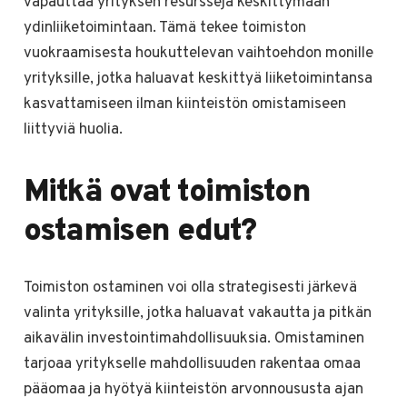
vapauttaa yrityksen resursseja keskittymään
ydinliiketoimintaan. Tämä tekee toimiston
vuokraamisesta houkuttelevan vaihtoehdon monille
yrityksille, jotka haluavat keskittyä liiketoimintansa
kasvattamiseen ilman kiinteistön omistamiseen
liittyviä huolia.
Mitkä ovat toimiston
ostamisen edut?
Toimiston ostaminen voi olla strategisesti järkevä
valinta yrityksille, jotka haluavat vakautta ja pitkän
aikavälin investointimahdollisuuksia. Omistaminen
tarjoaa yritykselle mahdollisuuden rakentaa omaa
pääomaa ja hyötyä kiinteistön arvonnoususta ajan