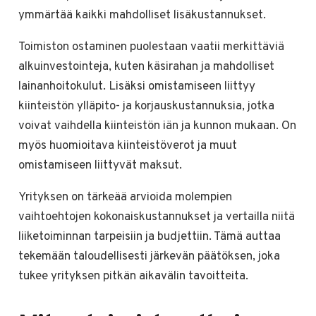
ymmärtää kaikki mahdolliset lisäkustannukset.
Toimiston ostaminen puolestaan vaatii merkittäviä
alkuinvestointeja, kuten käsirahan ja mahdolliset
lainanhoitokulut. Lisäksi omistamiseen liittyy
kiinteistön ylläpito- ja korjauskustannuksia, jotka
voivat vaihdella kiinteistön iän ja kunnon mukaan. On
myös huomioitava kiinteistöverot ja muut
omistamiseen liittyvät maksut.
Yrityksen on tärkeää arvioida molempien
vaihtoehtojen kokonaiskustannukset ja vertailla niitä
liiketoiminnan tarpeisiin ja budjettiin. Tämä auttaa
tekemään taloudellisesti järkevän päätöksen, joka
tukee yrityksen pitkän aikavälin tavoitteita.