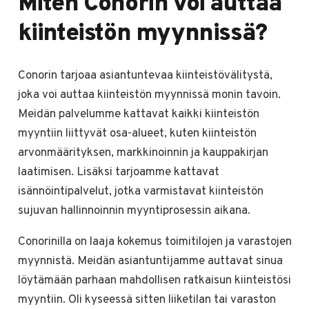
Miten Conorin voi auttaa
kiinteistön myynnissä?
Conorin tarjoaa asiantuntevaa kiinteistövälitystä,
joka voi auttaa kiinteistön myynnissä monin tavoin.
Meidän palvelumme kattavat kaikki kiinteistön
myyntiin liittyvät osa-alueet, kuten kiinteistön
arvonmäärityksen, markkinoinnin ja kauppakirjan
laatimisen. Lisäksi tarjoamme kattavat
isännöintipalvelut, jotka varmistavat kiinteistön
sujuvan hallinnoinnin myyntiprosessin aikana.
Conorinilla on laaja kokemus toimitilojen ja varastojen
myynnistä. Meidän asiantuntijamme auttavat sinua
löytämään parhaan mahdollisen ratkaisun kiinteistösi
myyntiin. Oli kyseessä sitten liiketilan tai varaston