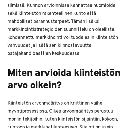
silmissä. Kunnon arvioinnissa kannattaa huomioida
sekä kiinteistön rakenteellinen kunto että
mahdolliset parannustarpeet. Tämän lisäksi
markkinointistrategioiden suunnittelu on oleellista:
kohdennettu markkinointi voi tuoda esiin kiinteistön
vahvuudet ja lisätä sen kiinnostavuutta
ostajakandidaattien keskuudessa.
Miten arvioida kiinteistön
arvo oikein?
Kiinteistön arvonmääritys on kriittinen vaihe
myyntiprosessissa. Oikea arvonmääritys perustuu
moniin tekijöihin, kuten kiinteistön sijaintiin, kokoon,
kuntoon ja markkinatilanteeseen. Sijainti on usein