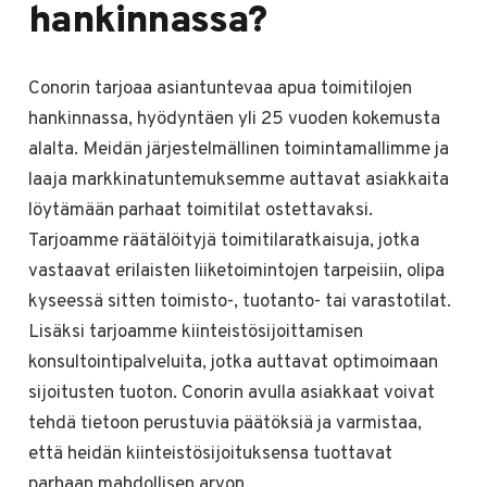
hankinnassa?
Conorin tarjoaa asiantuntevaa apua toimitilojen
hankinnassa, hyödyntäen yli 25 vuoden kokemusta
alalta. Meidän järjestelmällinen toimintamallimme ja
laaja markkinatuntemuksemme auttavat asiakkaita
löytämään parhaat toimitilat ostettavaksi.
Tarjoamme räätälöityjä toimitilaratkaisuja, jotka
vastaavat erilaisten liiketoimintojen tarpeisiin, olipa
kyseessä sitten toimisto-, tuotanto- tai varastotilat.
Lisäksi tarjoamme kiinteistösijoittamisen
konsultointipalveluita, jotka auttavat optimoimaan
sijoitusten tuoton. Conorin avulla asiakkaat voivat
tehdä tietoon perustuvia päätöksiä ja varmistaa,
että heidän kiinteistösijoituksensa tuottavat
parhaan mahdollisen arvon.