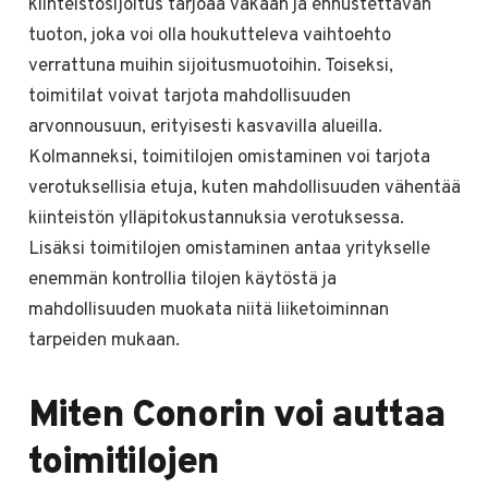
kiinteistösijoitus tarjoaa vakaan ja ennustettavan
tuoton, joka voi olla houkutteleva vaihtoehto
verrattuna muihin sijoitusmuotoihin. Toiseksi,
toimitilat voivat tarjota mahdollisuuden
arvonnousuun, erityisesti kasvavilla alueilla.
Kolmanneksi, toimitilojen omistaminen voi tarjota
verotuksellisia etuja, kuten mahdollisuuden vähentää
kiinteistön ylläpitokustannuksia verotuksessa.
Lisäksi toimitilojen omistaminen antaa yritykselle
enemmän kontrollia tilojen käytöstä ja
mahdollisuuden muokata niitä liiketoiminnan
tarpeiden mukaan.
Miten Conorin voi auttaa
toimitilojen