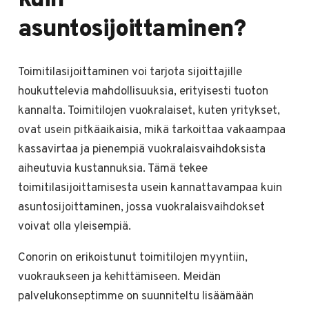
kuin
asuntosijoittaminen?
Toimitilasijoittaminen voi tarjota sijoittajille
houkuttelevia mahdollisuuksia, erityisesti tuoton
kannalta. Toimitilojen vuokralaiset, kuten yritykset,
ovat usein pitkäaikaisia, mikä tarkoittaa vakaampaa
kassavirtaa ja pienempiä vuokralaisvaihdoksista
aiheutuvia kustannuksia. Tämä tekee
toimitilasijoittamisesta usein kannattavampaa kuin
asuntosijoittaminen, jossa vuokralaisvaihdokset
voivat olla yleisempiä.
Conorin on erikoistunut toimitilojen myyntiin,
vuokraukseen ja kehittämiseen. Meidän
palvelukonseptimme on suunniteltu lisäämään