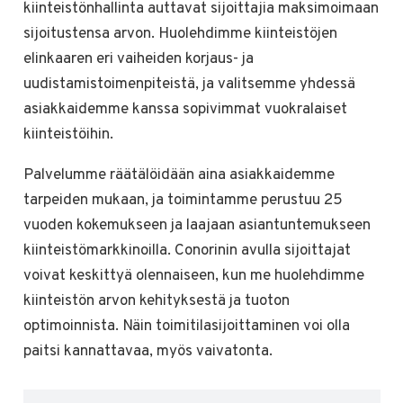
kiinteistönhallinta auttavat sijoittajia maksimoimaan
sijoitustensa arvon. Huolehdimme kiinteistöjen
elinkaaren eri vaiheiden korjaus- ja
uudistamistoimenpiteistä, ja valitsemme yhdessä
asiakkaidemme kanssa sopivimmat vuokralaiset
kiinteistöihin.
Palvelumme räätälöidään aina asiakkaidemme
tarpeiden mukaan, ja toimintamme perustuu 25
vuoden kokemukseen ja laajaan asiantuntemukseen
kiinteistömarkkinoilla. Conorinin avulla sijoittajat
voivat keskittyä olennaiseen, kun me huolehdimme
kiinteistön arvon kehityksestä ja tuoton
optimoinnista. Näin toimitilasijoittaminen voi olla
paitsi kannattavaa, myös vaivatonta.