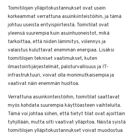
Toimitilojen ylläpitokustannukset ovat usein
korkeammat verrattuna asuinkiinteistöihin, ja tämä
johtuu useista erityispiirteistä. Toimitilat ovat
yleensä suurempia kuin asuinhuoneistot, mikä
tarkoittaa, että niiden lämmitys, viilennys ja
valaistus kuluttavat enemmän energiaa. Lisäksi
toimitilojen tekniset vaatimukset, kuten
ilmastointijärjestelmät, paloturvallisuus ja IT-
infrastruktuuri, voivat olla monimutkaisempia ja
vaativat näin enemmän huoltoa.
Verrattuna asuinkiinteistöihin, toimitilat saattavat
myös kohdata suurempia käyttöasteen vaihteluita.
Tämä voi johtaa siihen, että tietyt tilat ovat ajoittain
tyhjillään, mutta silti vaativat ylläpitoa. Näistä syistä
toimitilojen ylläpitokustannukset voivat muodostua