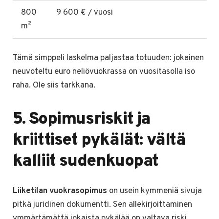
800
9 600 € / vuosi
m²
Tämä simppeli laskelma paljastaa totuuden: jokainen
neuvoteltu euro neliövuokrassa on vuositasolla iso
raha. Ole siis tarkkana.
5. Sopimusriskit ja
kriittiset pykälät: vältä
kalliit sudenkuopat
Liiketilan vuokrasopimus
on usein kymmeniä sivuja
pitkä juridinen dokumentti. Sen allekirjoittaminen
ymmärtämättä jokaista pykälää on valtava riski.