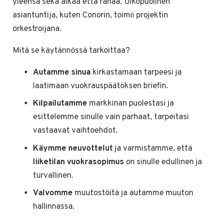
yleensä sekä aikaa että rahaa. Ulkopuolinen
asiantuntija, kuten Conorin, toimii projektin
orkestroijana.
Mitä se käytännössä tarkoittaa?
Autamme sinua
kirkastamaan tarpeesi ja
laatimaan vuokrauspäätöksen briefin.
Kilpailutamme
markkinan puolestasi ja
esittelemme sinulle vain parhaat, tarpeitasi
vastaavat vaihtoehdot.
Käymme neuvottelut
ja varmistamme, että
liiketilan vuokrasopimus
on sinulle edullinen ja
turvallinen.
Valvomme
muutostöitä ja autamme muuton
hallinnassa.