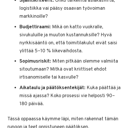
Sijaintikriteerit:
Onko tärkeintä asiakasvirta,
logistiikka vai pääsy osaavan työvoiman
markkinoille?
Budjettiraami:
Mikä on katto vuokralle,
sivukuluille ja muuton kustannuksille? Hyvä
nyrkkisääntö on, että toimitilakulut eivät saisi
ylittää 5–10 % liikevaihdosta.
Sopimusriskit:
Miten pitkään olemme valmiita
sitoutumaan? Mitkä ovat kriittiset ehdot
irtisanomiselle tai kasvulle?
Aikataulu ja päätöksentekijät:
Kuka päättää ja
missä ajassa? Koko prosessi vie helposti 90–
180 päivää.
Tässä oppaassa käymme läpi, miten rakennat tämän
rungon ja teet onnistuneen päätöksen.