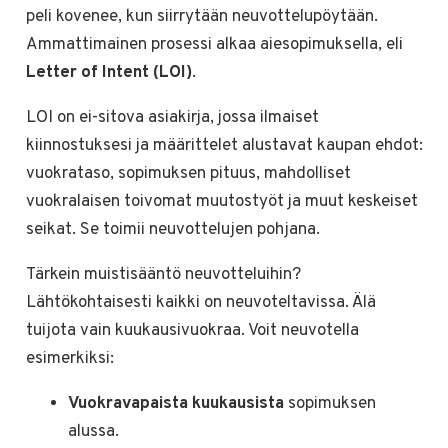
peli kovenee, kun siirrytään neuvottelupöytään.
Ammattimainen prosessi alkaa aiesopimuksella, eli
Letter of Intent (LOI)
.
LOI on ei-sitova asiakirja, jossa ilmaiset
kiinnostuksesi ja määrittelet alustavat kaupan ehdot:
vuokrataso, sopimuksen pituus, mahdolliset
vuokralaisen toivomat muutostyöt ja muut keskeiset
seikat. Se toimii neuvottelujen pohjana.
Tärkein muistisääntö neuvotteluihin?
Lähtökohtaisesti kaikki on neuvoteltavissa. Älä
tuijota vain kuukausivuokraa. Voit neuvotella
esimerkiksi:
Vuokravapaista kuukausista
sopimuksen
alussa.