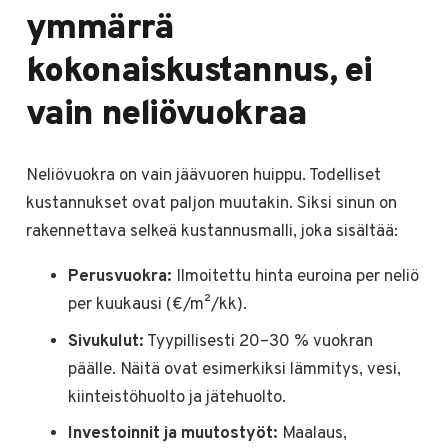
ymmärrä
kokonaiskustannus, ei
vain neliövuokraa
Neliövuokra on vain jäävuoren huippu. Todelliset
kustannukset ovat paljon muutakin. Siksi sinun on
rakennettava selkeä kustannusmalli, joka sisältää:
Perusvuokra:
Ilmoitettu hinta euroina per neliö
per kuukausi (€/m²/kk).
Sivukulut:
Tyypillisesti 20–30 % vuokran
päälle. Näitä ovat esimerkiksi lämmitys, vesi,
kiinteistöhuolto ja jätehuolto.
Investoinnit ja muutostyöt:
Maalaus,