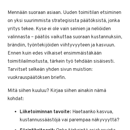
Mennään suoraan asiaan. Uuden toimitilan etsiminen
on yksi suurimmista strategisista päätöksistä, jonka
yritys tekee. Kyse ei ole vain seinien ja neliöiden
valinnasta – päätös vaikuttaa suoraan kustannuksiin,
brändiin, työntekijöiden viihtyvyyteen ja kasvuun.
Ennen kuin edes vilkaiset ensimmäistäkään
toimitilailmoitusta, tärkein työ tehdään sisäisesti.
Tarvitset selkeän yhden sivun muistion:
vuokrauspäätöksen briefin.
Mitä siihen kuuluu? Kirjaa siihen ainakin nämä
kohdat:
Liiketoiminnan tavoite:
Haetaanko kasvua,
kustannussäästöjä vai parempaa näkyvyyttä?