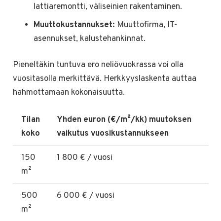
lattiaremontti, väliseinien rakentaminen.
Muuttokustannukset:
Muuttofirma, IT-
asennukset, kalustehankinnat.
Pieneltäkin tuntuva ero neliövuokrassa voi olla
vuositasolla merkittävä. Herkkyyslaskenta auttaa
hahmottamaan kokonaisuutta.
Tilan
Yhden euron (€/m²/kk) muutoksen
koko
vaikutus vuosikustannukseen
150
1 800 € / vuosi
m²
500
6 000 € / vuosi
m²