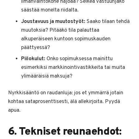
ilmanvaihtokone hajoaa? Selkeä vastuunjako
säästää monelta riidalta.
Joustavuus ja muutostyöt:
Saako tilaan tehdä
muutoksia? Pitääkö tila palauttaa
alkuperäiseen kuntoon sopimuskauden
päättyessä?
Piilokulut:
Onko sopimuksessa mainittu
esimerkiksi markkinointivastikkeita tai muita
ylimääräisiä maksuja?
Nyrkkisääntö on raudanluja: jos et ymmärrä jotain
kohtaa sataprosenttisesti, älä allekirjoita. Pyydä
apua.
6. Tekniset reunaehdot: