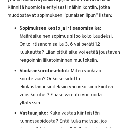
Kiinnitä huomiota erityisesti näihin kohtiin, jotka
muodostavat sopimuksen ”punaisen lipun” listan:
Sopimuksen kesto ja irtisanomisaika:
Määräaikainen sopimus sitoo koko kaudeksi.
Onko irtisanomisaika 3, 6 vai peräti 12
kuukautta? Liian pitkä aika voi estää joustavan
reagoinnin liiketoiminnan muutoksiin.
Vuokrankorotusehdot:
Miten vuokraa
korotetaan? Onko se sidottu
elinkustannusindeksiin vai onko siinä kiinteä
vuosikorotus? Epäselvä ehto voi tuoda
yllätyksiä.
Vastuunjako:
Kuka vastaa kiinteistön
kunnossapidosta? Entä kuka maksaa, jos