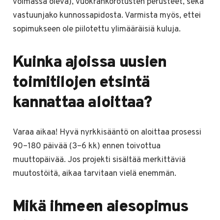
voimassa oleva), vuokrankorotusten perusteet, sekä
vastuunjako kunnossapidosta. Varmista myös, ettei
sopimukseen ole piilotettu ylimääräisiä kuluja.
Kuinka ajoissa uusien
toimitilojen etsintä
kannattaa aloittaa?
Varaa aikaa! Hyvä nyrkkisääntö on aloittaa prosessi
90–180 päivää (3–6 kk) ennen toivottua
muuttopäivää. Jos projekti sisältää merkittäviä
muutostöitä, aikaa tarvitaan vielä enemmän.
Mikä ihmeen aiesopimus