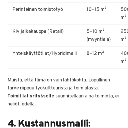
Perinteinen toimistotyö
10–15 m²
50
m²
Kivijalkakauppa (Retail)
5–10 m²
25
(myyntiala)
m²
Yhteiskäyttötilat/Hybridimalli
8–12 m²
40
m²
Muista, että tämä on vain lähtökohta. Lopullinen
tarve riippuu työkulttuurista ja toimialasta.
Toimitilat yritykselle
suunnitellaan aina toiminta, ei
neliöt, edellä.
4. Kustannusmalli: