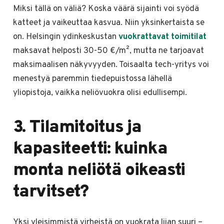
Miksi tällä on väliä? Koska väärä sijainti voi syödä
katteet ja vaikeuttaa kasvua. Niin yksinkertaista se
on. Helsingin ydinkeskustan
vuokrattavat toimitilat
maksavat helposti 30-50 €/m², mutta ne tarjoavat
maksimaalisen näkyvyyden. Toisaalta tech-yritys voi
menestyä paremmin tiedepuistossa lähellä
yliopistoja, vaikka neliövuokra olisi edullisempi.
3. Tilamitoitus ja
kapasiteetti: kuinka
monta neliötä oikeasti
tarvitset?
Yksi yleisimmistä virheistä on vuokrata liian suuri –