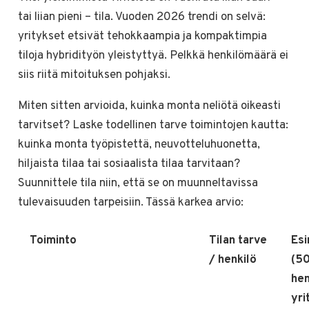
tai liian pieni – tila. Vuoden 2026 trendi on selvä:
yritykset etsivät tehokkaampia ja kompaktimpia
tiloja hybridityön yleistyttyä. Pelkkä henkilömäärä ei
siis riitä mitoituksen pohjaksi.
Miten sitten arvioida, kuinka monta neliötä oikeasti
tarvitset? Laske todellinen tarve toimintojen kautta:
kuinka monta työpistettä, neuvotteluhuonetta,
hiljaista tilaa tai sosiaalista tilaa tarvitaan?
Suunnittele tila niin, että se on muunneltavissa
tulevaisuuden tarpeisiin. Tässä karkea arvio:
Toiminto
Tilan tarve
Esi
/ henkilö
(5
he
yri