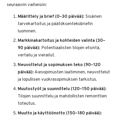
seuraaviin vaiheisiin:
Määrittely ja brief (0–30 päivää):
Sisäinen
tarvekartoitus ja päätöksentekobriefin
luominen.
Markkinakartoitus ja kohteiden valinta (30–
90 päivää):
Potentiaalisten tilojen etsintä,
vertailu ja vierailut.
Neuvottelut ja sopimuksen teko (90–120
päivää):
Aiesopimusten laatiminen, neuvottelut
ja lopullisen vuokrasopimuksen tarkistus.
Muutostyöt ja suunnittelu (120–150 päivää):
Tilojen suunnittelu ja mahdollisten remonttien
toteutus.
Muutto ja käyttöönotto (150–180 päivää):