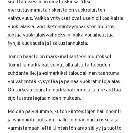
sijoittamisessa on omat riskinsä. Yksi
merkittävimmistä riskeistä on vuokralaisten
vaihtuvuus. Vaikka yritykset ovat usein pitkäaikaisia
vuokralaisia, voi liiketoimintaympäristön muutos
johtaa vuokralaisvaihdoksiin, mikä voi aiheuttaa
tyhjiä kuukausia ja lisäkustannuksia.
Toinen haaste on markkinatilanteen muutokset.
Toimitilamarkkinat voivat olla alttiita talouden
suhdanteille, ja esimerkiksi taloudellinen taantuma
voi vähentää kysyntää ja painaa vuokrahintoja alas.
On tärkeää seurata markkinatrendejä ja mukauttaa
sijoitusstrategiaa niiden mukaan.
Meidän palvelumme, kuten kiinteistöjen hallinnointi
ja isännöinti, auttavat hallitsemaan näitä riskejä ja
varmistamaan, että kiinteistön arvo säilyy ja tuotto