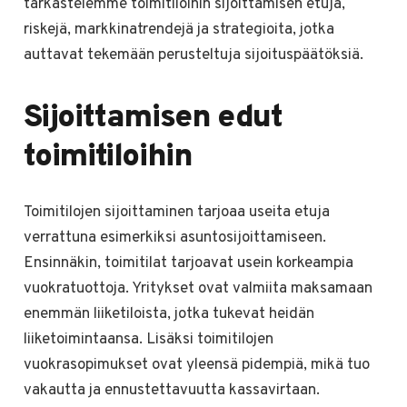
tarkastelemme toimitiloihin sijoittamisen etuja,
riskejä, markkinatrendejä ja strategioita, jotka
auttavat tekemään perusteltuja sijoituspäätöksiä.
Sijoittamisen edut
toimitiloihin
Toimitilojen sijoittaminen tarjoaa useita etuja
verrattuna esimerkiksi asuntosijoittamiseen.
Ensinnäkin, toimitilat tarjoavat usein korkeampia
vuokratuottoja. Yritykset ovat valmiita maksamaan
enemmän liiketiloista, jotka tukevat heidän
liiketoimintaansa. Lisäksi toimitilojen
vuokrasopimukset ovat yleensä pidempiä, mikä tuo
vakautta ja ennustettavuutta kassavirtaan.