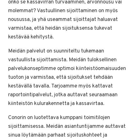
onko se kassavirran turvaaminen, arvonnousu vai
molemmat? Vastuullinen sijoittaminen on myös
nousussa, ja yhä useammat sijoittajat haluavat
varmistaa, että heidän sijoituksensa tukevat
kestävää kehitystä.
Meidän palvelut on suunniteltu tukemaan
vastuullista sijoittamista. Meidän tuloksellinen
palvelukonseptimme optimoi kiinteistöomaisuuden
tuoton ja varmistaa, että sijoitukset tehdään
kestävällä tavalla. Tarjoamme myös kattavat
raportointipalvelut, jotka auttavat seuraamaan
kiinteistön kulurakennetta ja kassavirtaa.
Conorin on luotettava kumppani toimitilojen
sijoittamisessa. Meidän asiantuntijamme auttavat
sinua löytämään parhaat sijoituskohteet ja