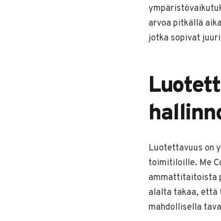
ympäristövaikutuk
arvoa pitkällä ai
jotka sopivat juuri
Luotett
hallinn
Luotettavuus on yk
toimitiloille. Me
ammattitaitoista 
alalta takaa, että
mahdollisella tava