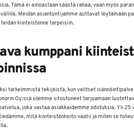
sia. Tämä ei ainoastaan säästä rahaa, vaan myös parant
kavälillä. Meidän asiantuntijamme auttavat löytämään pa
 teidän kiinteistönne tarpeisiin.
ava kumppani kiinteis
oinnissa
si tärkeimmistä tekijöistä, kun valitset isännöintipalvel
 Conorin Oy:ssä olemme sitoutuneet tarjoamaan luotettav
palvelua, joka vastaa asiakkaidemme odotuksia. Yli 25
 tiedämme, mitä kiinteistönhoito vaatii ja miten se tote
lla.