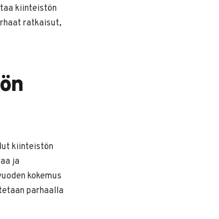
aa kiinteistön
rhaat ratkaisut,
tön
ut kiinteistön
aa ja
 vuoden kokemus
utetaan parhaalla