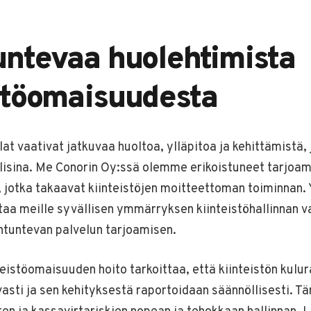
untevaa huolehtimista
stöomaisuudesta
ilat vaativat jatkuvaa huoltoa, ylläpitoa ja kehittämistä,
allisina. Me Conorin Oy:ssä olemme erikoistuneet tarjoa
, jotka takaavat kiinteistöjen moitteettoman toiminnan.
taa meille syvällisen ymmärryksen kiinteistöhallinnan v
ntuntevan palvelun tarjoamisen.
eistöomaisuuden hoito tarkoittaa, että kiinteistön kulu
vasti ja sen kehityksestä raportoidaan säännöllisesti. 