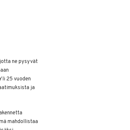
 jotta ne pysyvät
maan
 Yli 25 vuoden
aatimuksista ja
rakennetta
Tämä mahdollistaa