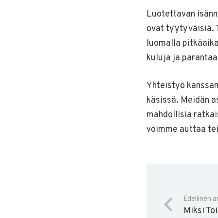
Luotettavan isännö
ovat tyytyväisiä. 
luomalla pitkäaik
kuluja ja parantaa
Yhteistyö kanssamm
käsissä. Meidän a
mahdollisia ratkai
voimme auttaa tei
Edellinen ar
Miksi To