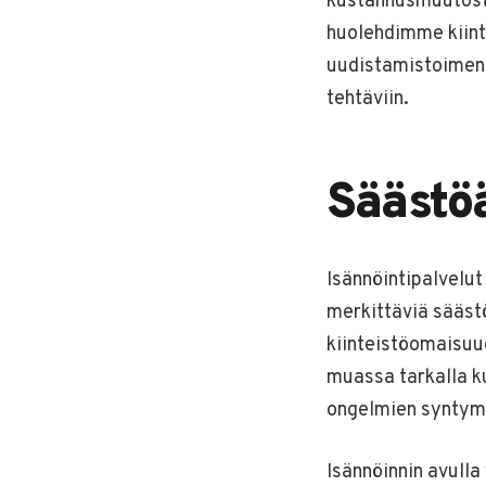
kustannusmuutoste
huolehdimme kiinte
uudistamistoimenpi
tehtäviin.
Säästöä
Isännöintipalvelut
merkittäviä sääst
kiinteistöomaisu
muassa tarkalla ku
ongelmien syntym
Isännöinnin avull