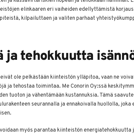
n ja kassavirtariskien nopean ja tehokkaan hallinnan. L
istöjen elinkaaren eri vaiheiden edellyttämistä korjaus-
teistä, kilpailuttaen ja valiten parhaat yhteistyökumpp
 ja tehokkuutta isännö
 eivät ole pelkästään kiinteistön ylläpitoa, vaan ne voiv
öjä ja tehostaa toimintaa. Me Conorin Oy:ssä keskity
uden tuoton ja vähentämään kustannuksia. Tämä saavut
lurakenteen seurannalla ja ennakoivalla huollolla, jok
isen.
a voidaan myös parantaa kiinteistön energiatehokkuutta 