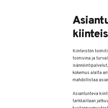
Asiant
kiintei
Kiinteistön toimit
toimivina ja turv
isännöintipalvelut
kokemus alalta an
mahdollistaa asia
Asiantunteva kiint
tarkkaillaan jatku