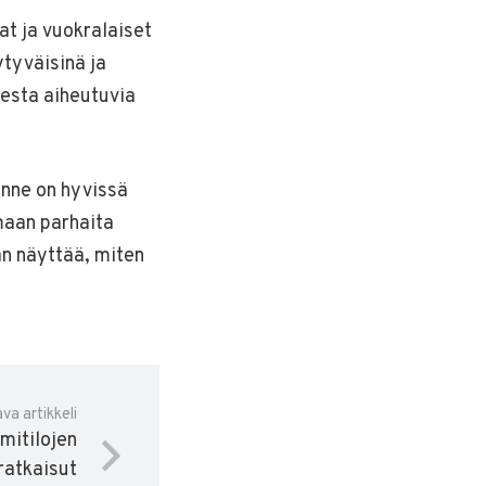
at ja vuokralaiset
ytyväisinä ja
esta aiheutuvia
önne on hyvissä
maan parhaita
än näyttää, miten
va artikkeli
mitilojen
ratkaisut