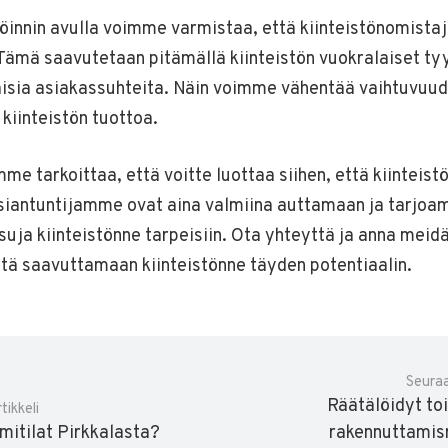
innin avulla voimme varmistaa, että kiinteistönomistaj
Tämä saavutetaan pitämällä kiinteistön vuokralaiset ty
aisia asiakassuhteita. Näin voimme vähentää vaihtuvuud
 kiinteistön tuottoa.
e tarkoittaa, että voitte luottaa siihen, että kiinteist
siantuntijamme ovat aina valmiina auttamaan ja tarjoa
suja kiinteistönne tarpeisiin. Ota yhteyttä ja anna meid
tä saavuttamaan kiinteistönne täyden potentiaalin.
Seuraa
Räätälöidyt toi
tikkeli
imitilat Pirkkalasta?
rakennuttamis