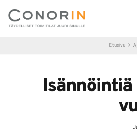
Etusivu
A
Isännöintiä 
vu
J