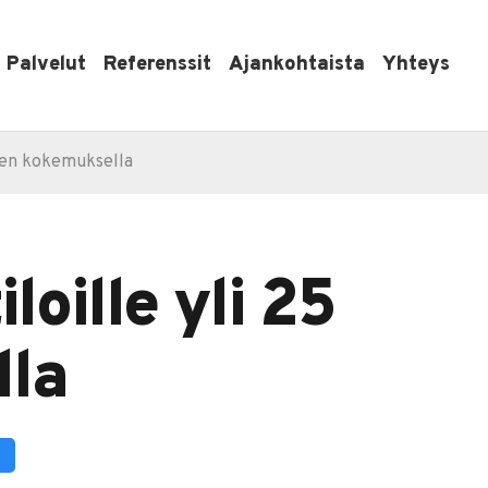
Palvelut
Referenssit
Ajankohtaista
Yhteys
uoden kokemuksella
loille yli 25
lla