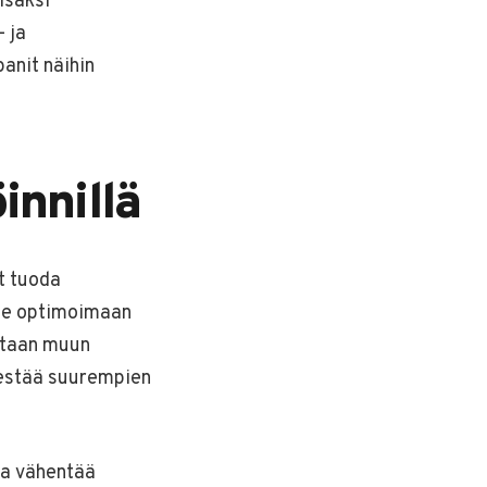
isäksi
 ja
anit näihin
innillä
at tuoda
mme optimoimaan
etaan muun
a estää suurempien
ja vähentää